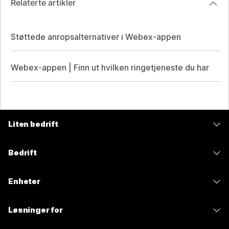
Relaterte artikler
Støttede anropsalternativer i Webex-appen
Webex-appen | Finn ut hvilken ringetjeneste du har
Liten bedrift
Priser
Bedrift
Webex-app
Webex Suite
Enheter
Møter
Calling
Hodesett
Calling
Løsninger for
Møter
Kameraer
Meldinger