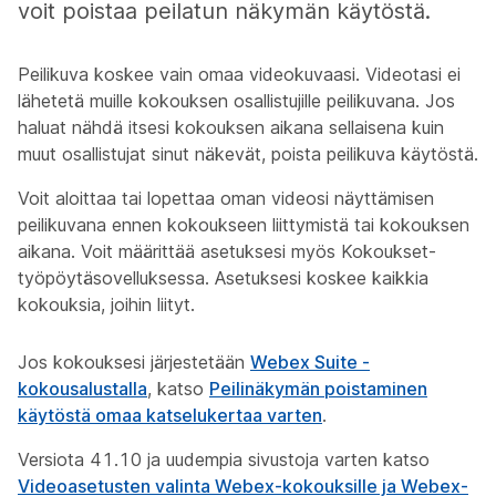
voit poistaa peilatun näkymän käytöstä.
Peilikuva koskee vain omaa videokuvaasi. Videotasi ei
lähetetä muille kokouksen osallistujille peilikuvana. Jos
haluat nähdä itsesi kokouksen aikana sellaisena kuin
muut osallistujat sinut näkevät, poista peilikuva käytöstä.
Voit aloittaa tai lopettaa oman videosi näyttämisen
peilikuvana ennen kokoukseen liittymistä tai kokouksen
aikana. Voit määrittää asetuksesi myös Kokoukset-
työpöytäsovelluksessa. Asetuksesi koskee kaikkia
kokouksia, joihin liityt.
Jos kokouksesi järjestetään
Webex Suite -
kokousalustalla
, katso
Peilinäkymän poistaminen
käytöstä omaa katselukertaa varten
.
Versiota 41.10 ja uudempia sivustoja varten katso
Videoasetusten valinta Webex-kokouksille ja Webex-