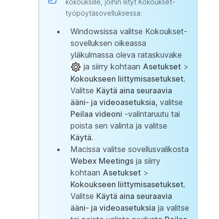
kokouksille, joihin liityt Kokoukset-
työpöytäsovelluksessa:
Windowsissa valitse Kokoukset-
sovelluksen oikeassa
yläkulmassa oleva rataskuvake
ja siirry kohtaan
Asetukset
>
Kokoukseen liittymisasetukset
.
Valitse
Käytä aina seuraavia
ääni- ja videoasetuksia
, valitse
Peilaa videoni
-valintaruutu tai
poista sen valinta ja valitse
Käytä
.
Macissa valitse sovellusvalikosta
Webex Meetings
ja siirry
kohtaan
Asetukset
>
Kokoukseen liittymisasetukset
.
Valitse
Käytä aina seuraavia
ääni- ja videoasetuksia
ja valitse