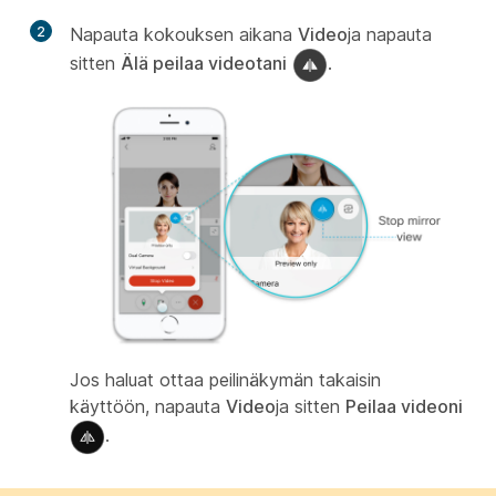
2
Napauta kokouksen aikana
Video
ja napauta
sitten
Älä peilaa videotani
.
Jos haluat ottaa peilinäkymän takaisin
käyttöön, napauta
Video
ja sitten
Peilaa videoni
.