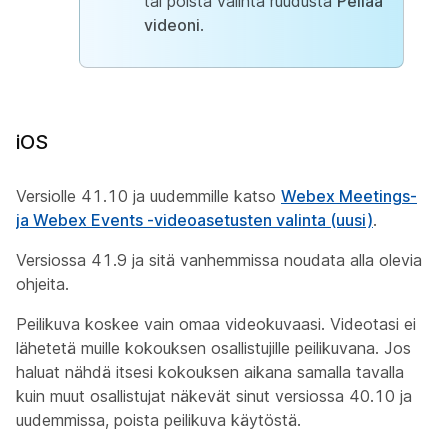
tai poista valinta ruudusta
Peilaa
videoni
.
iOS
Versiolle 41.10 ja uudemmille katso
Webex Meetings-
ja Webex Events -videoasetusten valinta (uusi)
.
Versiossa 41.9 ja sitä vanhemmissa noudata alla olevia
ohjeita.
Peilikuva koskee vain omaa videokuvaasi. Videotasi ei
lähetetä muille kokouksen osallistujille peilikuvana. Jos
haluat nähdä itsesi kokouksen aikana samalla tavalla
kuin muut osallistujat näkevät sinut versiossa 40.10 ja
uudemmissa, poista peilikuva käytöstä.