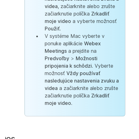
videa
, začiarknite alebo zrušte
začiarknutie políčka
Zrkadliť
moje video
a vyberte možnosť
Použiť
.
V systéme Mac vyberte v
ponuke aplikácie
Webex
Meetings
a prejdite na
Predvoľby
>
Možnosti
pripojenia k schôdzi
. Vyberte
možnosť
Vždy používať
nasledujúce nastavenia zvuku a
videa
a začiarknite alebo zrušte
začiarknutie políčka
Zrkadliť
moje video
.