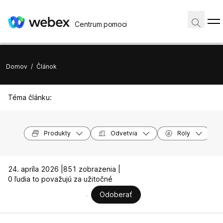
Centrum pomoci
Domov
/
Článok
Téma článku:
Produkty
Odvetvia
Roly
24. apríla 2026 |
851 zobrazenia |
0 ľudia to považujú za užitočné
Odoberať