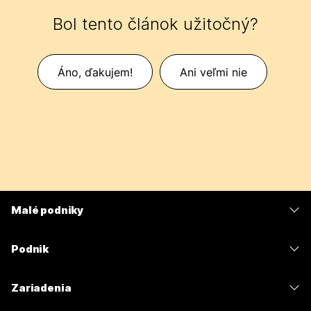
Bol tento článok užitočný?
Áno, ďakujem!
Ani veľmi nie
Malé podniky
Ceny
Podnik
Aplikácia Webex
Webex Suite
Zariadenia
Meetings
Calling