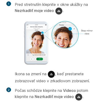
1
Pred stretnutím klepnite v okne ukážky na
Nezrkadliť moje video
.
Ikona sa zmení na
, keď prestanete
zobrazovať video v zrkadlovom zobrazení.
2
Počas schôdze klepnite na
Video
a potom
klepnite na
Nezrkadliť moje video
.