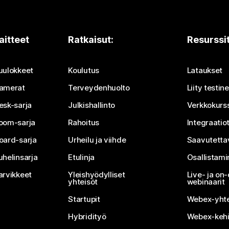
aitteet
Ratkaisut:
Resurssi
uulokkeet
Koulutus
Lataukset
amerat
Terveydenhuolto
Liity testi
esk-sarja
Julkishallinto
Verkkokurss
oom-sarja
Rahoitus
Integraatio
oard-sarja
Urheilu ja viihde
Saavutetta
uhelinsarja
Etulinja
Osallistam
arvikkeet
Yleishyödylliset
Live- ja o
yhteisöt
webinaarit
Startupit
Webex-yhte
Hybridityö
Webex-kehi