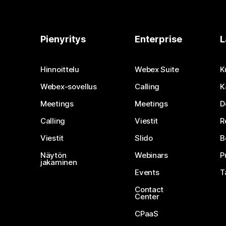
Pienyritys
Enterprise
L
Hinnoittelu
Webex Suite
K
Webex-sovellus
Calling
K
Meetings
Meetings
D
Calling
Viestit
R
Viestit
Slido
B
Näytön
Webinars
P
jakaminen
Events
T
Contact
Center
CPaaS