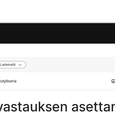
Laitemallit
ödyllisenä
vastauksen asetta