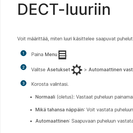
DECT-luuriin
Voit määrittää, miten luuri käsittelee saapuvat puhelut
1
Paina
Menu
.
2
Valitse
Asetukset
>
Automaattinen vast
3
Korosta valintasi.
Normaali
(oletus): Vastaat puheluun painama
Mikä tahansa näppäin
: Voit vastata puheluu
Automaattinen
: Saapuvaan puheluun vastata