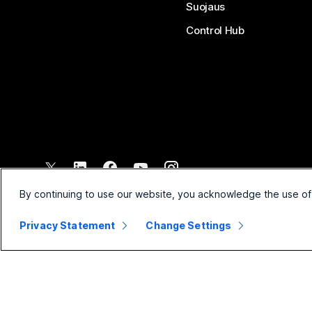
Suojaus
Control Hub
©
2026
Cisco ja/tai sen tytäryhtiöt. Kaikki oikeudet pidätetään.
By continuing to use our website, you acknowledge the use of
Privacy Statement
Change Settings