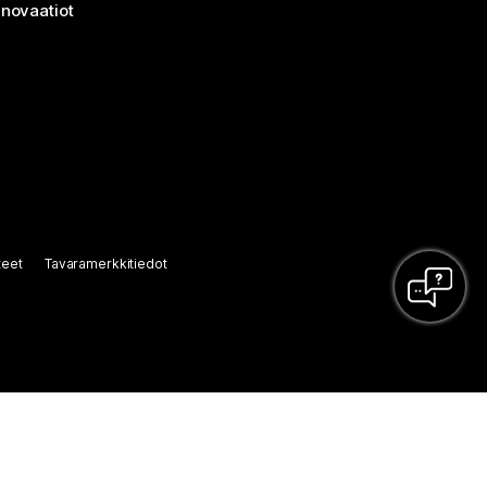
nnovaatiot
teet
Tavaramerkkitiedot