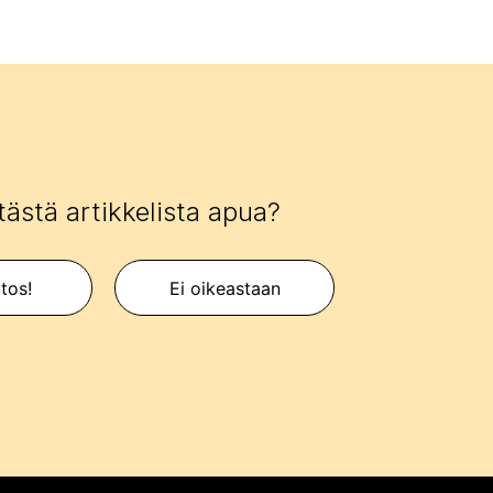
tästä artikkelista apua?
itos!
Ei oikeastaan