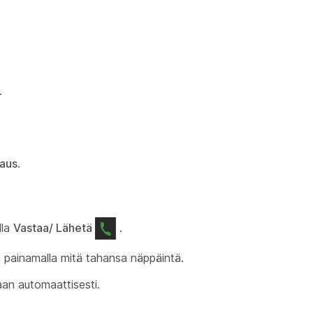
.
aus
.
lla
Vastaa/ Lähetä
.
n painamalla mitä tahansa näppäintä.
an automaattisesti.