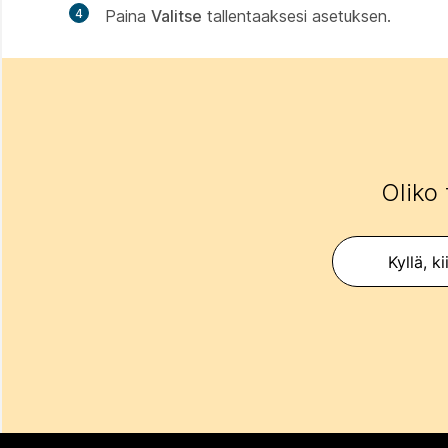
4
Paina
Valitse
tallentaaksesi asetuksen.
Oliko 
Kyllä, ki