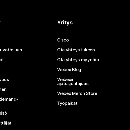
t
Yritys
Cisco
neuvotteluun
Ota yhteys tukeen
it
Ota yhteys myyntiin
t
Webex Blog
vuus
Webexin
ajatusjohtajuus
inen
Webex Merch Store
n-demand-
Työpaikat
isö
ttäjät