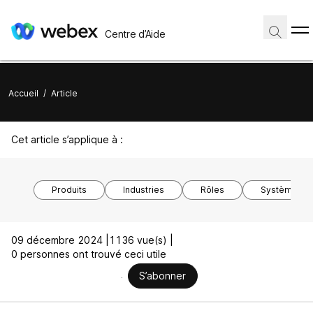
Centre d’Aide
Accueil
/
Article
Cet article s’applique à :
Produits
Industries
Rôles
Système d’ex
09 décembre 2024 |
1136 vue(s) |
0 personnes ont trouvé ceci utile
S’abonner