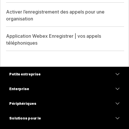
Activer l’enregistrement des appels pour une
organisation
Application Webex Enregistrer | vos appels
téléphoniques
Petite entreprise
Tarifs
Enterprise
Application Webex
Webex Suite
Périphériques
Meetings
Calling
Casques
Calling
Solutions pour le
Meetings
Caméras
Enseignement