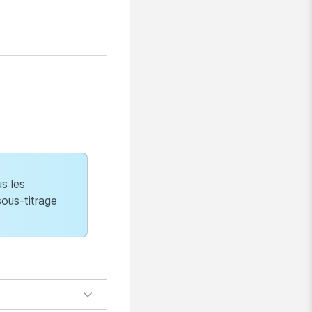
us les
ous-titrage