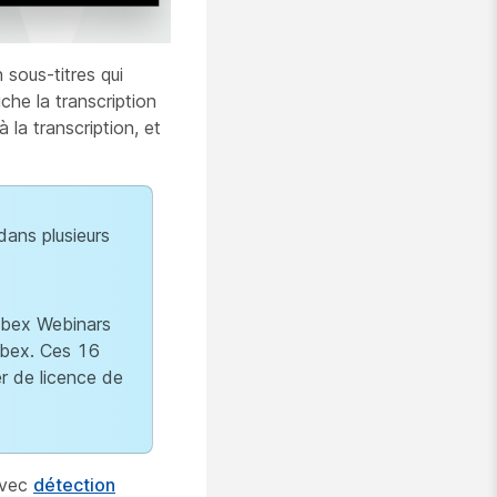
 sous-titres qui
he la transcription
 la transcription, et
dans plusieurs
ebex Webinars
ebex. Ces 16
r de licence de
 avec
détection