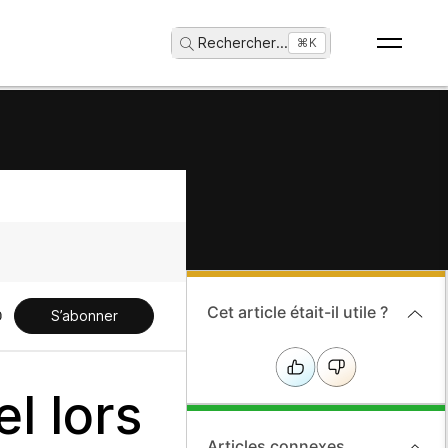
Rechercher
...
⌘K
Cet article était-il utile ?
S’abonner
l lors
Articles connexes