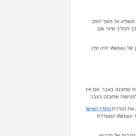
ינוי שם האתר עשוי להימשך עד 24 שעות. מספר המשתמשים באתר Webex משפיע על משך הזמן
ליך שינוי שם האתר אורך. ככל שיש לך יותר משתמשים באתר Webex, כך תהליך שינוי שם
אם לא תבחר לנתב מחדש אתר Webex ישן לאתר ששמו שונה, שם האתר הישן של Webex יהיה זמין
 שתוכננו בעבר. אם אין
גישות שתוכננו בעבר.
החדר האישי
באפליקציה. מנהל שירות לוח השנה ההיברידי צריך לעדכן את תצורת אתר Webex המוגדרת
Mic או Office 365 – ממארח המחברים של הכביש