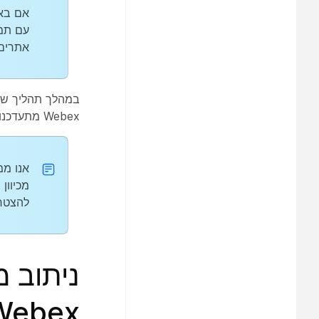
אתרים עם י
Webex מתעדכנות בשם אתר Webex החדש.
להצטרף 
Webex ששמו שו