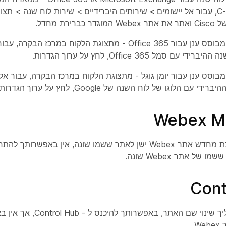
אל
יישומים >
שירותים היברידיים
>
שירות
לוח שנה >
תצו
וגדר כברירת מחדל.
ר Office 365 - מתצוגת הלקוח במרכז הבקרה, עבור אל
היברידי עם סמל Office 365, לחץ על
ערוך הגדרות
.
מבוסס ענן עבור יומן גוגל - מתצוגת הלקוח במרכז הבקרה, עבור אל
ברידי עם הלוגו של לוח השנה של Google, לחץ על
ערוך הגדרות
Webex M
אם לא ניתבת מחדש אתר Webex ישן לאתר ששמו שונה, אין באפש
ו של אתר Webex שונה.
Cont
במהלך תהליך שינוי שם האתר, בא
W.