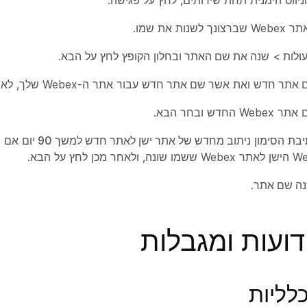
ניווט הימנית תחת
שירותים
, לחץ על
פגישה
.
שנות את שמו.
ולות
>
שנה את שם האתר
ובחלון הקופץ לחץ על
הבא
.
 אתר חדש
ואת
אשר שם אתר חדש
עבור אתר ה-Webex שלך, לאחר מכן לחץ על
We החדש ובחר
הבא
.
יבת הסימון
ניתוב מחדש של אתר ישן לאתר חדש למשך 90 יום
אם ב
הבא
.
ה שם אתר
.
דועות ומגבלות
לליות