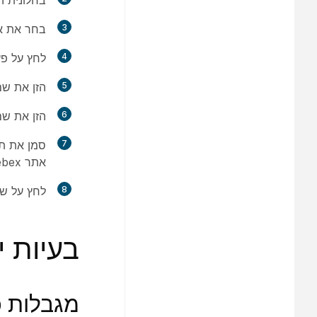
בחלונית ה
3
בחר את אתר Webex שברצונך ל
4
לחץ על
פע
5
הזן את
שם
6
הזן את שם אתר bex
7
סמן את ת
אתר Webex הישן לאתר Webex ששמו שונה, ולאחר מכן לחץ על
8
לחץ על
שנ
בעיות י
מגבלות כ