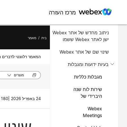
במאמר זה
מרכז העזרה
סקירה
ניתוב מחדש של אתר Webex
בית
/
מאמר
ישן לאתר Webex ששמו
שונה
שינוי שם של אתר Webex
המאמר רלוונטי לדברים ה
בעיות ידועות ומגבלות
מוצרים
מגבלות כלליות
שירות לוח שנה
היברידי של
24 באפריל 2026 |
1180 תצוגות
Webex
Webex
Meetings