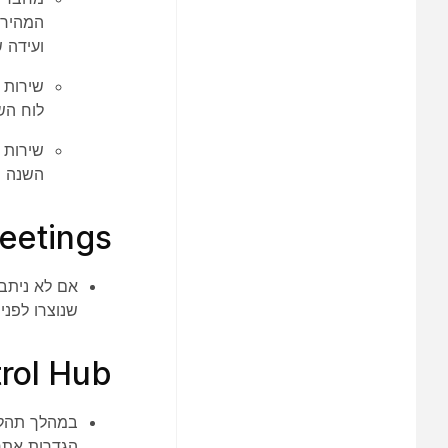
המהיר-C, עבור 
ועידה של Cisco ואתר את אתר Webex המ
שירות מבוסס ענן עבו
לוח השנה ה
שירות 
השנה ההי
eetings
שנוצרו לפני ששמ
rol Hub
הגדרות אתר ebex