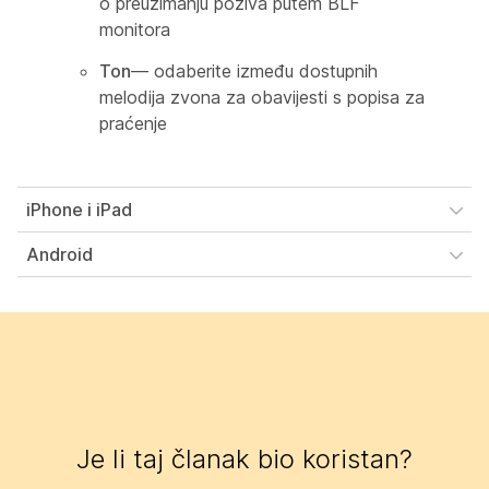
o preuzimanju poziva putem BLF
monitora
Ton
— odaberite između dostupnih
melodija zvona za obavijesti s popisa za
praćenje
iPhone i iPad
Android
Je li taj članak bio koristan?