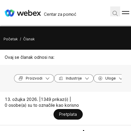
Centar za pomoć
Početak
/
Članak
Ovaj se članak odnosi na:
Proizvodi
Industrije
Uloge
13. ožujka 2026. |
1349 prikaz(i) |
0 osobe(a) su to označile kao korisno
Pretplata