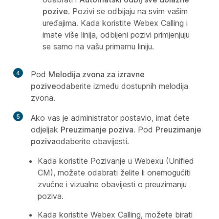
pozive
. Pozivi se odbijaju na svim vašim
uređajima. Kada koristite Webex Calling i
imate više linija, odbijeni pozivi primjenjuju
se samo na vašu primarnu liniju.
4
Pod
Melodija zvona za izravne
pozive
odaberite između dostupnih melodija
zvona.
5
Ako vas je administrator postavio, imat ćete
odjeljak
Preuzimanje poziva
. Pod
Preuzimanje
poziva
odaberite obavijesti.
Kada koristite Pozivanje u Webexu (Unified
CM), možete odabrati želite li onemogućiti
zvučne i vizualne obavijesti o preuzimanju
poziva.
Kada koristite Webex Calling, možete birati