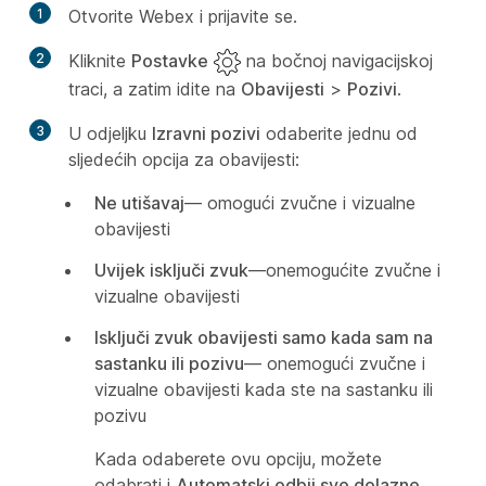
1
Otvorite Webex i prijavite se.
2
Kliknite
Postavke
na bočnoj navigacijskoj
traci, a zatim idite na
Obavijesti
>
Pozivi
.
3
U odjeljku
Izravni pozivi
odaberite jednu od
sljedećih opcija za obavijesti:
Ne utišavaj
— omogući zvučne i vizualne
obavijesti
Uvijek isključi zvuk
—onemogućite zvučne i
vizualne obavijesti
Isključi zvuk obavijesti samo kada sam na
sastanku ili pozivu
— onemogući zvučne i
vizualne obavijesti kada ste na sastanku ili
pozivu
Kada odaberete ovu opciju, možete
odabrati i
Automatski odbij sve dolazne