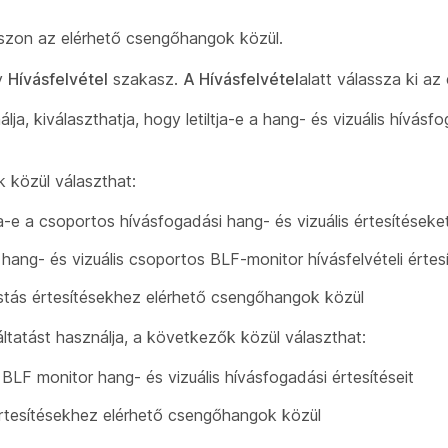
sszon az elérhető csengőhangok közül.
gy
Hívásfelvétel
szakasz.
A Hívásfelvétel
alatt válassza ki az 
a, kiválaszthatja, hogy letiltja-e a hang- és vizuális hívásf
 közül választhat:
ja-e a csoportos hívásfogadási hang- és vizuális értesítéseke
a hang- és vizuális csoportos BLF-monitor hívásfelvételi értesí
istás értesítésekhez elérhető csengőhangok közül
ltatást használja, a következők közül választhat:
a BLF monitor hang- és vizuális hívásfogadási értesítéseit
 értesítésekhez elérhető csengőhangok közül