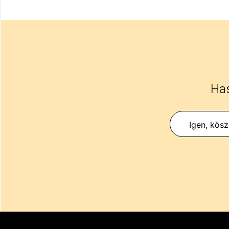
Has
Igen, kös