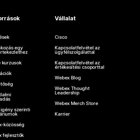
orrások
Vállalat
tések
Cisco
akozás egy
Kapcsolatfelvétel az
értekezlethez
ügyfélszolgálattal
e kurzusok
Kapcsolatfelvétel az
értékesítési csoporttal
rációk
Webex Blog
etőség
Webex Thought
Leadership
dalmi
adás
Webex Merch Store
 igény szerinti
áriumok
Karrier
-közösség
 fejlesztők