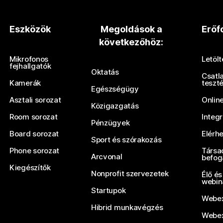
Eszközök
Megoldások a
Erőf
következőhöz:
Mikrofonos
Letöl
fejhallgatók
Oktatás
Csatl
Kamerák
teszt
Egészségügy
Asztali sorozat
Onlin
Közigazgatás
Room sorozat
Integ
Pénzügyek
Board sorozat
Elérh
Sport és szórakozás
Phone sorozat
Társa
Arcvonal
befog
Kiegészítők
Nonprofit szervezetek
Élő és
webin
Startupok
Webex
Hibrid munkavégzés
Webex