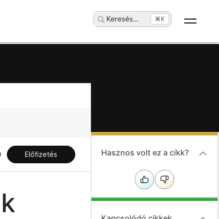
Keresés
...
⌘K
Hasznos volt ez a cikk?
Előfizetés
ok
Kapcsolódó cikkek