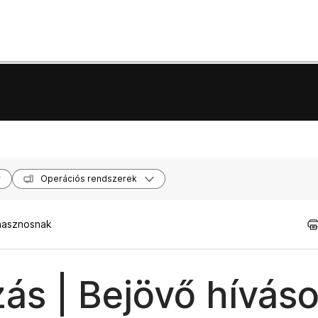
Operációs rendszerek
 hasznosnak
ás | Bejövő hívás