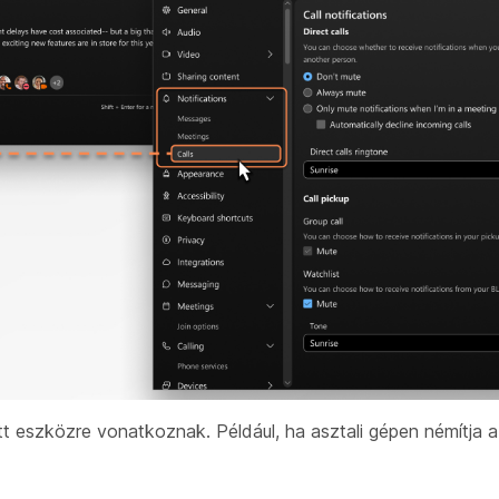
t eszközre vonatkoznak. Például, ha asztali gépen némítja 