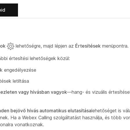
oid
sok
lehetőségre, majd lépjen az
Értesítések
menüpontra.
bi értesítési lehetőségek közül:
sek engedélyezése
ések letiltása
kezleten vagy hívásban vagyok
—hang- és vizuális értesítések
nden bejövő hívás automatikus elutasítása
lehetőséget is vál
nek. Ha a Webex Calling szolgáltatást használja, és több vona
 vonalra vonatkoznak.