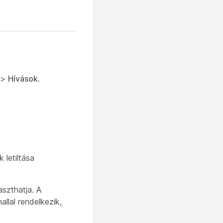
 >
Hívások
.
 letiltása
aszthatja. A
llal rendelkezik,