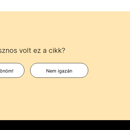
znos volt ez a cikk?
zönöm!
Nem igazán