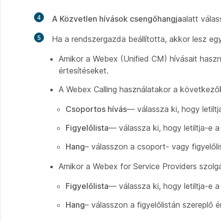
4
A Közvetlen hívások csengőhangja
alatt vála
5
Ha a rendszergazda beállította, akkor lesz e
Amikor a Webex (Unified CM) hívásait használj
értesítéseket.
A Webex Calling használatakor a következők
Csoportos hívás
— válassza ki, hogy letilt
Figyelőlista
— válassza ki, hogy letiltja-e 
Hang
– válasszon a csoport- vagy figyelől
Amikor a Webex for Service Providers szolgá
Figyelőlista
— válassza ki, hogy letiltja-e 
Hang
– válasszon a figyelőlistán szereplő