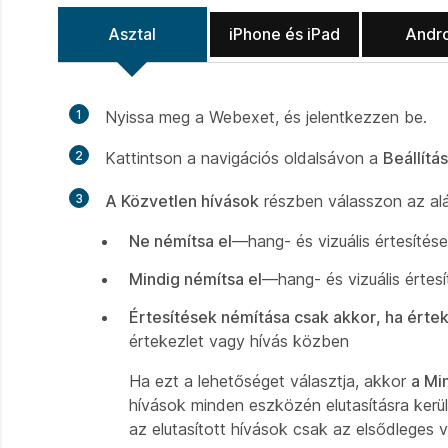
Asztal
iPhone és iPad
Andr
1
Nyissa meg a Webexet, és jelentkezzen be.
2
Kattintson a navigációs oldalsávon a
Beállítá
3
A Közvetlen hívások
részben válasszon az aláb
Ne némítsa el
—hang- és vizuális értesíté
Mindig némítsa el
—hang- és vizuális értesít
Értesítések némítása csak akkor, ha érte
értekezlet vagy hívás közben
Ha ezt a lehetőséget választja, akkor
a Mi
hívások minden eszközén elutasításra kerül
az elutasított hívások csak az elsődleges