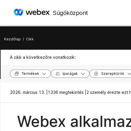
Súgóközpont
Kezdőlap
/
Cikk
A cikk a következőre vonatkozik:
Termékek
Iparágak
Szerepkörök
2026. március 13. |
1336 megtekintés |
2 személy érezte ezt
Webex alkalmaz