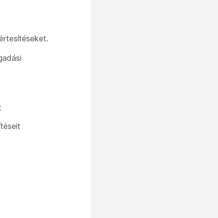
értesítéseket.
ogadási
t
téseit