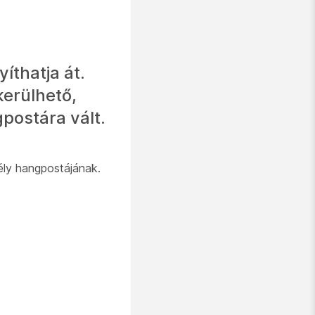
íthatja át.
kerülhető,
postára vált.
mély hangpostájának.