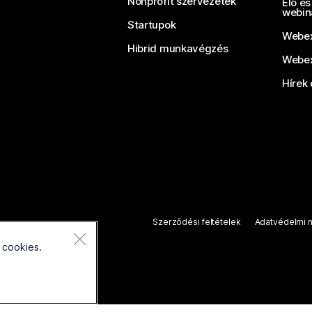
Nonprofit szervezetek
Élő és
webin
Startupok
Webex
Hibrid munkavégzés
Webex
Hírek 
Szerződési feltételek
Adatvédelmi n
 cookies.