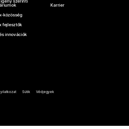
 igény szerinti
áriumok
Karrier
-közösség
 fejlesztők
és innovációk
yilatkozat
Sütik
Védjegyek