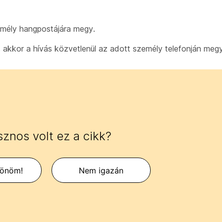
zemély hangpostájára megy.
 akkor a hívás közvetlenül az adott személy telefonján megy
znos volt ez a cikk?
zönöm!
Nem igazán