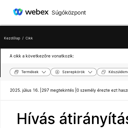
Súgóközpont
Kezdőlap
/
Cikk
A cikk a következőre vonatkozik:
Termékek
Szerepkörök
Készülékm
2025. július 16. |
297 megtekintés |
0 személy érezte ezt has
Hívás átirányít