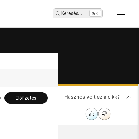
Keresés
...
⌘K
Hasznos volt ez a cikk?
Előfizetés