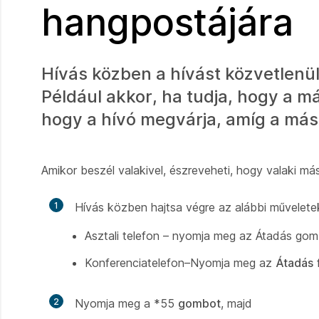
hangpostájára
Hívás közben a hívást közvetlenül
Például akkor, ha tudja, hogy a má
hogy a hívó megvárja, amíg a mási
Amikor beszél valakivel, észreveheti, hogy valaki más
1
Hívás közben hajtsa végre az alábbi művelete
Asztali telefon – nyomja meg az Átadás go
Konferenciatelefon–Nyomja meg az
Átadás
2
Nyomja meg a *55
gombot
, majd