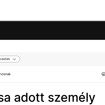
odellek
znosnak
ása adott személy