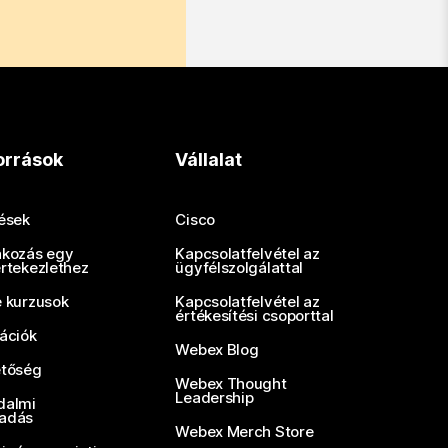
orrások
Vállalat
tések
Cisco
akozás egy
Kapcsolatfelvétel az
értekezlethez
ügyfélszolgálattal
e kurzusok
Kapcsolatfelvétel az
értékesítési csoporttal
rációk
Webex Blog
etőség
Webex Thought
Leadership
dalmi
adás
Webex Merch Store