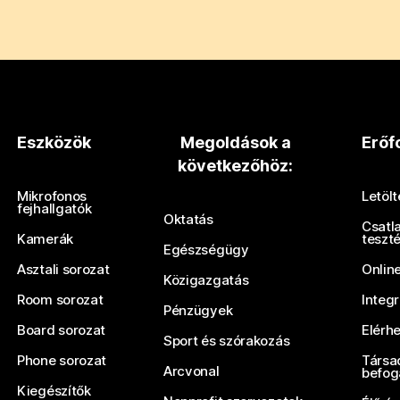
Eszközök
Megoldások a
Erőf
következőhöz:
Mikrofonos
Letöl
fejhallgatók
Oktatás
Csatl
Kamerák
teszt
Egészségügy
Asztali sorozat
Onlin
Közigazgatás
Room sorozat
Integ
Pénzügyek
Board sorozat
Elérh
Sport és szórakozás
Phone sorozat
Társa
Arcvonal
befog
Kiegészítők