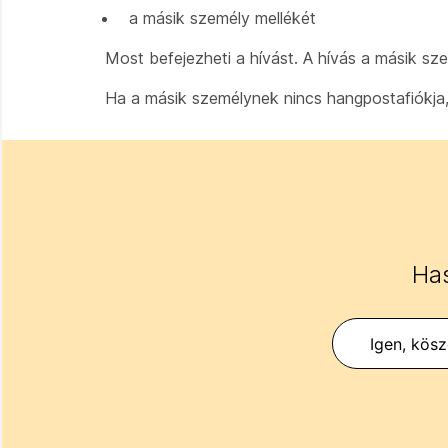
a másik személy mellékét
Most befejezheti a hívást. A hívás a másik s
Ha a másik személynek nincs hangpostafiókja,
Has
Igen, kös