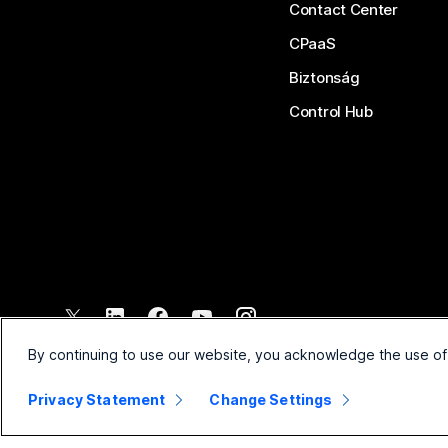
Contact Center
CPaaS
Biztonság
Control Hub
©
2026
Cisco és/vagy társvállalatai. Minden jog fenntartva.
By continuing to use our website, you acknowledge the use of
Privacy Statement
Change Settings