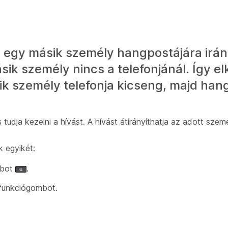
 egy másik személy hangpostájára irány
sik személy nincs a telefonjánál. Így el
k személy telefonja kicseng, majd hang
 tudja kezelni a hívást. A hívást átirányíthatja az adott sze
k egyikét:
mbot
.
funkciógombot.