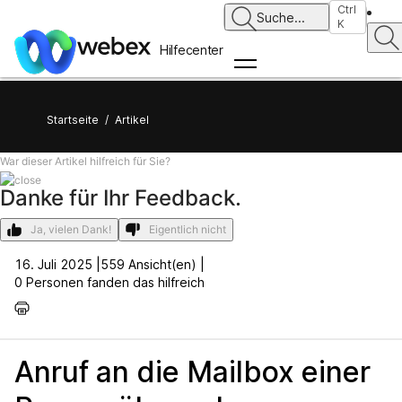
Ctrl
Suche
...
K
Hilfecenter
Startseite
/
Artikel
War dieser Artikel hilfreich für Sie?
Danke für Ihr Feedback.
Ja, vielen Dank!
Eigentlich nicht
16. Juli 2025 |
559 Ansicht(en) |
0 Personen fanden das hilfreich
Anruf an die Mailbox einer