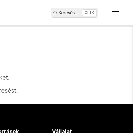
Keresés
...
Ctrl K
ket.
resést.
orrások
Vállalat