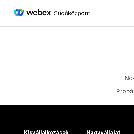
Súgóközpont
Nos
Próbál
Kisvállalkozások
Nagyvállalati