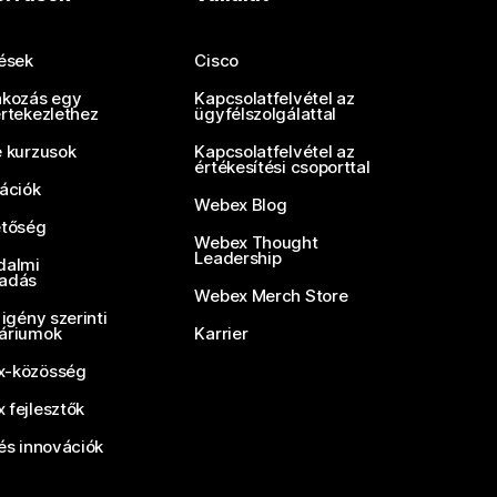
tések
Cisco
akozás egy
Kapcsolatfelvétel az
értekezlethez
ügyfélszolgálattal
e kurzusok
Kapcsolatfelvétel az
értékesítési csoporttal
rációk
Webex Blog
etőség
Webex Thought
Leadership
dalmi
adás
Webex Merch Store
 igény szerinti
áriumok
Karrier
-közösség
 fejlesztők
és innovációk