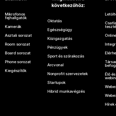
következőhöz:
Küldjön be egy kérdést
Mikrofonos
Letöl
fejhallgatók
Oktatás
Csatl
Kamerák
teszt
Egészségügy
Asztali sorozat
Onlin
Közigazgatás
Room sorozat
Integ
Pénzügyek
Board sorozat
Elérh
Sport és szórakozás
Phone sorozat
Társa
Arcvonal
befog
Kiegészítők
Nonprofit szervezetek
Élő és
webin
Startupok
Webex
Hibrid munkavégzés
Webex
Hírek 