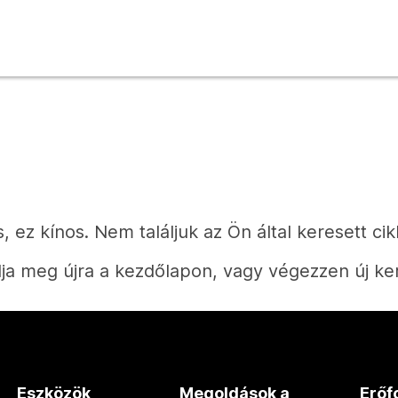
, ez kínos. Nem találjuk az Ön által keresett cik
ja meg újra a kezdőlapon, vagy végezzen új ke
Kezdőlap
Eszközök
Megoldások a
Erőf
Válaszra van szüksége?