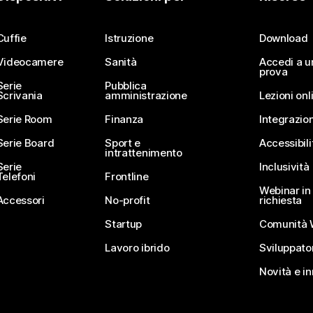
Invia una domanda
Cuffie
Istruzione
Download
Videocamere
Sanità
Accedi a u
prova
Serie
Pubblica
Scrivania
amministrazione
Lezioni onl
Serie Room
Finanza
Integrazion
Serie Board
Sport e
Accessibili
intrattenimento
Serie
Inclusività
Telefoni
Frontline
Webinar in 
Accessori
No-profit
richiesta
Startup
Comunità 
Lavoro ibrido
Sviluppato
Novità e i