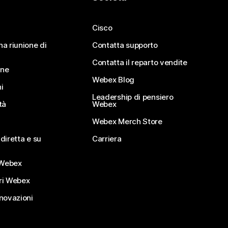
Cisco
na riunione di
Contatta supporto
Contatta il reparto vendite
ine
Webex Blog
i
Leadership di pensiero
tà
Webex
Webex Merch Store
diretta e su
Carriera
Webex
ri Webex
nnovazioni