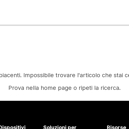
iacenti. Impossibile trovare l'articolo che stai 
Prova nella home page o ripeti la ricerca.
Home
Dispositivi
Soluzioni per
Risorse
Occorre una risposta?