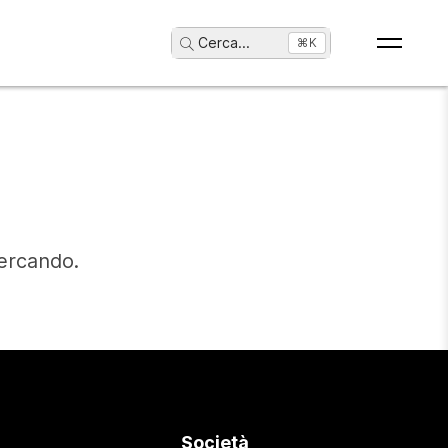
Cerca
...
⌘K
cercando.
Società