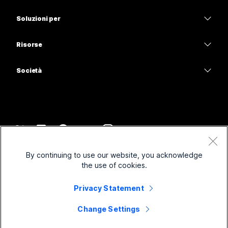
Calling
Cuffie
Calling
Soluzioni per
Meetings
Videocamere
Istruzione
Messaggistica
Messaggistica
Risorse
Serie Scrivania
Sanità
Condivisione schermo
Download
Slido
Serie Room
Società
Pubblica amministrazione
Accedi a una riunione di prova
Webinar
Cisco
Serie Board
Finanza
Lezioni online
Events
Contatta supporto
Serie Telefoni
Sport e intrattenimento
Integrazioni
Contact Center
Contatta il reparto vendite
Accessori
Frontline
Accessibilità
CPaaS
Termini e condizioni
Webex Blog
By continuing to use our website, you acknowledge
No-profit
Informativa sulla privacy
Inclusività
Sicurezza
the use of cookies.
Leadership di pensiero Webex
Cookie
Startup
Webinar in diretta e su richiesta
Control Hub
Webex Merch Store
Privacy Statement
Marchi
Lavoro ibrido
Comunità Webex
©
2026
Cisco e/o relative affiliate. Tutti i diritti riservati.
Carriera
Change Settings
Sviluppatori Webex