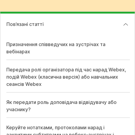
Пов’язані статті
Призначення співведучих на зустрічах та
вебінарах
Передача ролі організатора під час нарад Webex,
подій Webex (класична версія) або навчальних
сеансів Webex
Як передати роль доповідача відвідувачу або
учаснику?
Керуйте нотатками, протоколами нарад і
закритими субтитрами на вебекс-зустрічах і