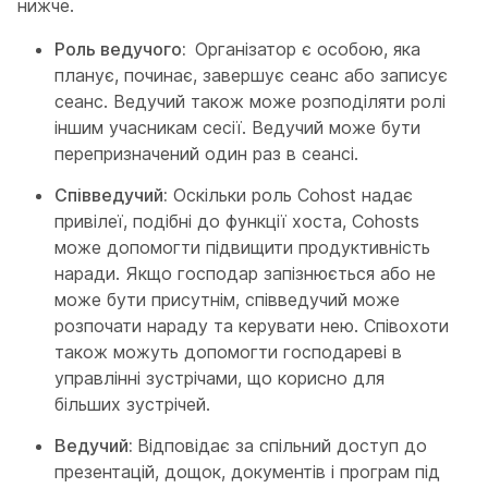
нижче.
Роль ведучого:
Організатор є особою, яка
планує, починає, завершує сеанс або записує
сеанс. Ведучий також може розподіляти ролі
іншим учасникам сесії. Ведучий може бути
перепризначений один раз в сеансі.
Співведучий:
Оскільки роль Cohost надає
привілеї, подібні до функції хоста, Cohosts
може допомогти підвищити продуктивність
наради. Якщо господар запізнюється або не
може бути присутнім, співведучий може
розпочати нараду та керувати нею. Співохоти
також можуть допомогти господареві в
управлінні зустрічами, що корисно для
більших зустрічей.
Ведучий:
Відповідає за спільний доступ до
презентацій, дощок, документів і програм під