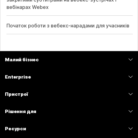
вебінарах Webex
Початок роботи з вебекс-нарадами для учасників
Малий бізнес
Тарифи
Enterprise
Програма Webex
Webex Suite
Пристрої
Наради
Calling
Гарнітури
Calling
Рішення для
Наради
Камери
Обмін повідомленнями
Освітні заклади
Обмін повідомленнями
Ресурси
Серія настільних пристроїв
Спільний доступ до екрана
Медичні установи
Slido