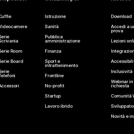
Invia una domanda
Cuffie
Istruzione
Download
Videocamere
Sanità
Accedi a u
prova
Serie
Pubblica
Scrivania
amministrazione
Lezioni onl
Serie Room
Finanza
Integrazion
Serie Board
Sport e
Accessibili
intrattenimento
Serie
Inclusività
Telefoni
Frontline
Webinar in 
Accessori
No-profit
richiesta
Startup
Comunità 
Lavoro ibrido
Sviluppato
Novità e i