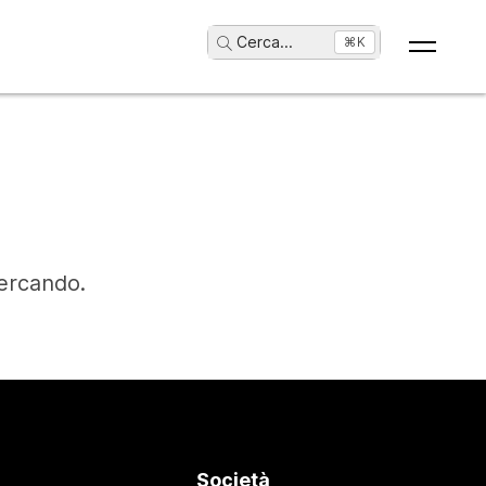
Cerca
...
⌘K
cercando.
Società