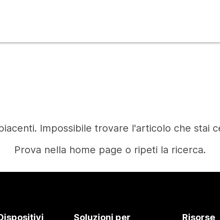
iacenti. Impossibile trovare l'articolo che stai 
Prova nella home page o ripeti la ricerca.
Home
Dispositivi
Soluzioni per
Risorse
Occorre una risposta?