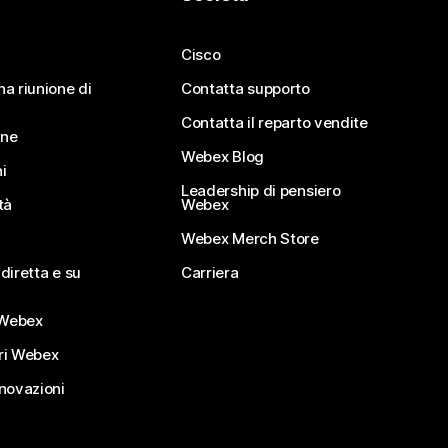
Cisco
na riunione di
Contatta supporto
Contatta il reparto vendite
ine
Webex Blog
i
Leadership di pensiero
tà
Webex
Webex Merch Store
diretta e su
Carriera
Webex
ri Webex
nnovazioni