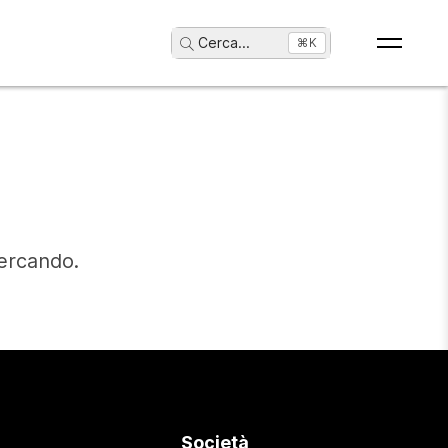
Cerca
...
⌘K
cercando.
Società