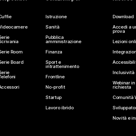
Invia una domanda
Cuffie
Istruzione
Download
Videocamere
Sanità
Accedi a u
prova
Serie
Pubblica
Scrivania
amministrazione
Lezioni onl
Serie Room
Finanza
Integrazion
Serie Board
Sport e
Accessibili
intrattenimento
Serie
Inclusività
Telefoni
Frontline
Webinar in 
Accessori
No-profit
richiesta
Startup
Comunità 
Lavoro ibrido
Sviluppato
Novità e i