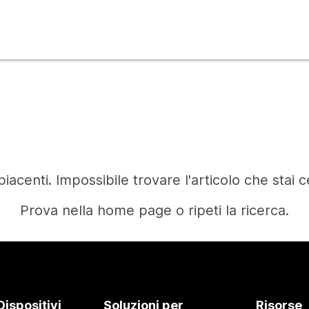
iacenti. Impossibile trovare l'articolo che stai 
Prova nella home page o ripeti la ricerca.
Home
Dispositivi
Soluzioni per
Risorse
Occorre una risposta?