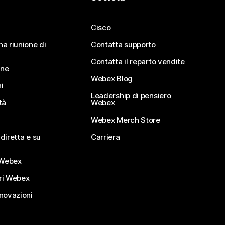
Cisco
na riunione di
Contatta supporto
Contatta il reparto vendite
ine
Webex Blog
i
Leadership di pensiero
tà
Webex
Webex Merch Store
diretta e su
Carriera
Webex
ri Webex
nnovazioni