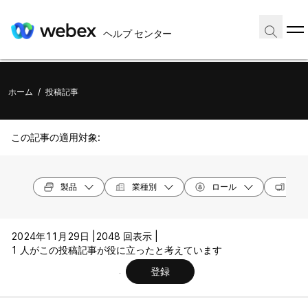
ヘルプ センター
ホーム
/
投稿記事
この記事の適用対象:
製品
業種別
ロール
オペ
2024年11月29日 |
2048 回表示 |
1 人がこの投稿記事が役に立ったと考えています
登録