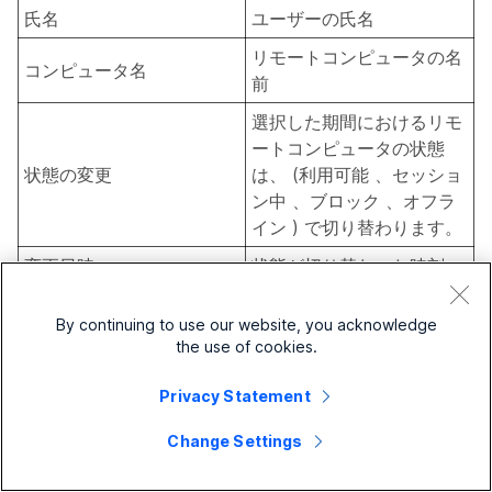
氏名
ユーザーの氏名
リモートコンピュータの名
コンピュータ名
前
選択した期間におけるリモ
ートコンピュータの状態
状態の変更
は、 (利用可能 、セッショ
ン中 、ブロック 、オフラ
イン ) で切り替わります。
変更日時
状態が切り替わった時刻
継続時間
この状態が継続した時間
By continuing to use our website, you acknowledge
クライアントコンピュータ
the use of cookies.
ー、つまりリモートコンピ
ューターに接続されたコン
Privacy Statement
クライアント IP アドレス
ピューターの IP アドレス
Change Settings
です (
セッション中
の状態
の場合のみ有効)。