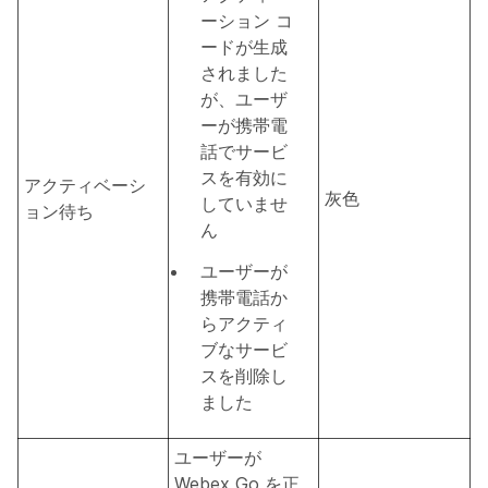
ーション コ
ードが生成
されました
が、ユーザ
ーが携帯電
話でサービ
スを有効に
アクティベーシ
灰色
していませ
ョン待ち
ん
ユーザーが
携帯電話か
らアクティ
ブなサービ
スを削除し
ました
ユーザーが
Webex Go を正