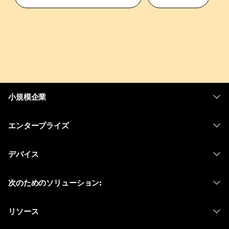
小規模企業
価格
エンタープライズ
Webex アプリ
Webex スイート
デバイス
Meetings
Calling
ヘッドセット
Calling
次のためのソリューション:
Meetings
カメラ
メッセージング
教育
メッセージング
リソース
Desk シリーズ
画面共有
ヘルスケア
Slido