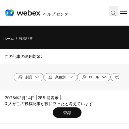
ヘルプ センター
ホーム
/
投稿記事
この記事の適用対象:
製品
業種別
ロール
オペ
2025年3月14日 |
285 回表示 |
0 人がこの投稿記事が役に立ったと考えています
登録