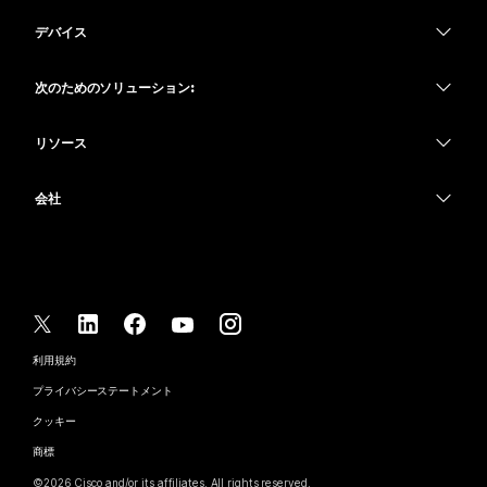
Webex アプリ
Webex スイート
デバイス
何をお探しですか?
Meetings
Calling
ヘッドセット
Calling
次のためのソリューション:
質問を投稿してください
Meetings
カメラ
教育
メッセージング
メッセージング
リソース
Desk シリーズ
ヘルスケア
画面共有
ダウンロード
Slido
Room シリーズ
会社
行政
テストミーティングに参加
ウェビナー
Cisco
Board シリーズ
財務
オンラインクラス
Events
サポートへお問い合わせ
Phone シリーズ
スポーツとエンターテインメント
インテグレーション
Contact Center
セールスに問い合わせ
アクセサリ
フロントライン
アクセシビリティ
CPaaS
利用規約
Webex Blog
非営利
プライバシーステートメント
インクルージョン
セキュリティ
Webex ソート リーダーシップ
クッキー
スタートアップ
ライブ & オンデマンド ウェビナー
Control Hub
Webex Merch Store
商標
ハイブリッド ワーク
Webex Community
©
2026
Cisco and/or its affiliates. All rights reserved.