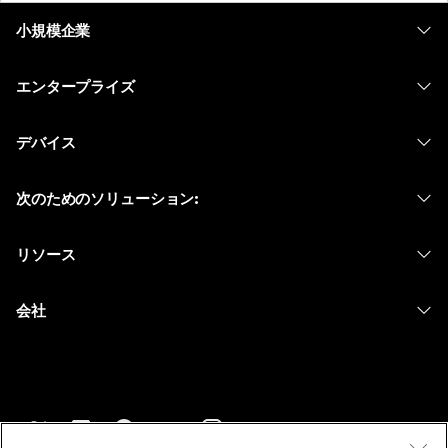
小規模企業
価格
エンタープライズ
Webex アプリ
Webex スイート
デバイス
Meetings
Calling
ヘッドセット
Calling
次のためのソリューション:
Meetings
カメラ
メッセージング
教育
メッセージング
リソース
Desk シリーズ
画面共有
ヘルスケア
Slido
ダウンロード
Room シリーズ
会社
行政
ウェビナー
テストミーティングに参加
Board シリーズ
Cisco
財務
Events
オンラインクラス
Phone シリーズ
サポートへお問い合わせ
スポーツとエンターテインメント
Contact Center
インテグレーション
アクセサリ
セールスに問い合わせ
フロントライン
CPaaS