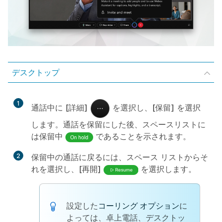
デスクトップ
1
通話中に
[詳細]
を選択し、
[保留]
を選択
します。通話を保留にした後、スペースリストに
は保留中
であることを示されます。
2
保留中の通話に戻るには、スペース リストからそ
れを選択し、
[再開]
を選択します。
設定した
コーリング オプション
に
よっては、卓上電話、デスクトッ