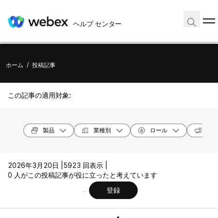
ヘルプ センター
ホーム
/
投稿記事
この記事の適用対象:
製品
業種別
ロール
オペ
2026年3月20日 |
5923 回表示 |
0 人がこの投稿記事が役に立ったと考えています
登録