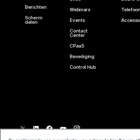
Berichten
Webinars
Telefoon
Scherm
Events
Accesso
delen
Contact
Center
CPaaS
Beveiliging
Control Hub
©
2026
Cisco en/of de dochterondernemingen. Alle rechten voo