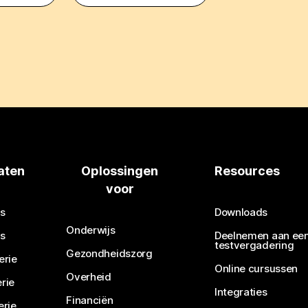
aten
Oplossingen
Resources
voor
s
Downloads
Onderwijs
s
Deelnemen aan ee
testvergadering
Gezondheidszorg
erie
Online cursussen
Overheid
rie
Integraties
Financiën
erie