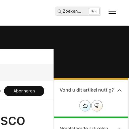
Zoeken
...
⌘K
Vond u dit artikel nuttig?
Abonneren
isco
Gerelateerde artikelen