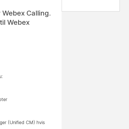
 Webex Calling.
til Webex
u:
ter
er (Unified CM) hvis