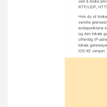
ved å bruke pri
RTP/UDP, HTTP) 
Hvis du vil bru
vendte grensesn
endepunktene er
og den lokale g
offentlig IP-ad
lokale gatewaye
IOS-XE versjon 