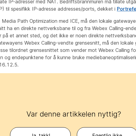
vate IP-adresser med NAT. Bedriftsbrannmuren må tillate utgå
til spesifikk IP-adresse addresses/ports, dekket i
Portref
ke Media Path Optimization med ICE, må den lokale gatewaye
itt ha en direkte nettverksbane til og fra Webex Calling-end
 på et annet sted, og det ikke er noen direkte nettverksb
atewayens Webex Calling-vendte grensesnitt, må den lokale
resse tilordnet grensesnittet som vender mot Webex Calling f
n og endepunktene for å kunne bruke mediebaneoptimalisering
16.12.5.
Var denne artikkelen nyttig?
Ja, takk!
Egentlig ikke