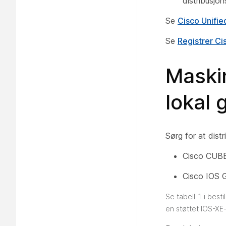
distribusjo
Se
Cisco Unifie
Se
Registrer Ci
Maski
lokal
Sørg for at dist
Cisco CUBE 
Cisco IOS 
Se tabell 1 i best
en støttet IOS-XE-