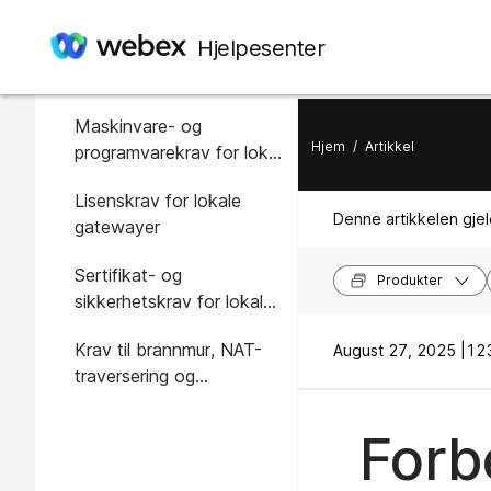
I denne artikkelen
Hjelpesenter
Generelle forutsetninger
Maskinvare- og
Hjem
/
Artikkel
programvarekrav for lokal
gateway
Lisenskrav for lokale
Denne artikkelen gjel
gatewayer
Sertifikat- og
Produkter
sikkerhetskrav for lokal
gateway
Krav til brannmur, NAT-
August 27, 2025 |
123
traversering og
optimalisering av
mediebane for lokal
Forbe
gateway