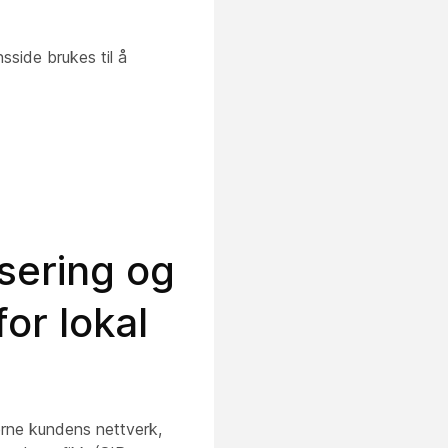
sside brukes til å
sering og
or lokal
terne kundens nettverk,