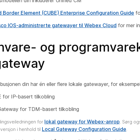
nsmodellen din inkluderer Unified CM
d Border Element (CUBE) Enterprise Configuration Guide
fo
sco IOS-administrerte gatewayer til Webex Cloud
for mer i
nvare- og programvarek
 gateway
ribusjonen din har én eller flere lokale gatewayer, for eksempel
for IP-basert tilkobling
Gateway for TDM-basert tilkobling
lokal gateway for Webex-anrop
illingsveiledningen for
. Sørg ogs
Local Gateway Configuration Guide
versjon i henhold til
.