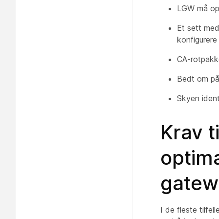
LGW må opp
Et sett med
konfigurere
CA-rotpakke
Bedt om på
Skyen ident
Krav t
optima
gatew
I de fleste tilf