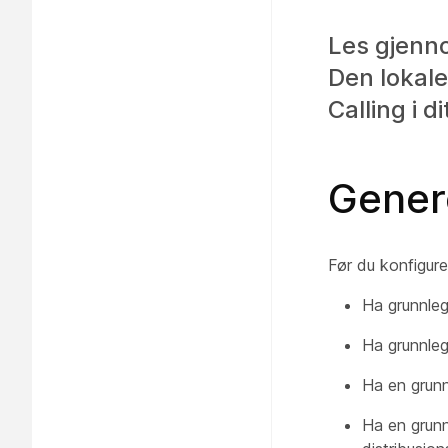
Les gjenno
Den lokale
Calling i d
Genere
Før du konfigure
Ha grunnle
Ha grunnle
Ha en grunn
Ha en grun