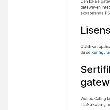
Den lokale gatew
gatewayen integ
eksisterende PS
Lisens
CUBE-anropslise
du se
konfigura
Sertif
gatew
Webex Calling kr
TLS-tilkobling m