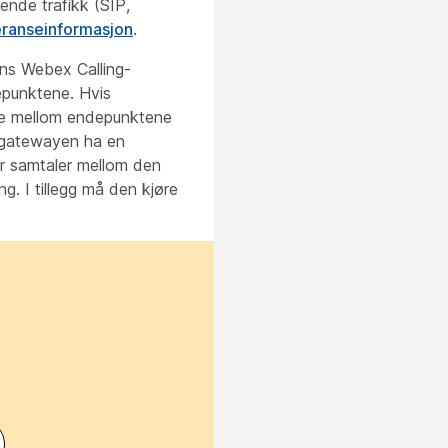
ende trafikk (SIP,
eranseinformasjon
.
ns Webex Calling-
epunktene. Hvis
ane mellom endepunktene
 gatewayen ha en
or samtaler mellom den
. I tillegg må den kjøre