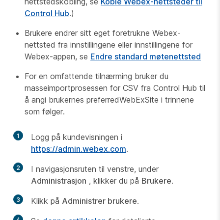
nettstedskobling, se
Koble Webex-nettsteder til
Control Hub
.)
Brukere endrer sitt eget foretrukne Webex-
nettsted fra innstillingene eller innstillingene for
Webex-appen, se
Endre standard møtenettsted
For en omfattende tilnærming bruker du
masseimportprosessen for CSV fra Control Hub til
å angi brukernes preferredWebExSite i trinnene
som følger.
1
Logg på kundevisningen i
https://admin.webex.com
.
2
I navigasjonsruten til venstre, under
Administrasjon
, klikker du på
Brukere
.
3
Klikk på
Administrer brukere
.
4