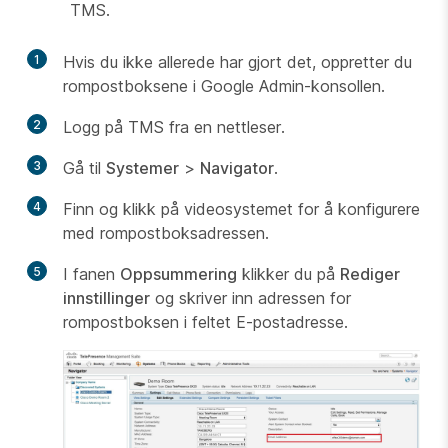
TMS.
1
Hvis du ikke allerede har gjort det, oppretter du
rompostboksene i Google Admin-konsollen.
2
Logg på TMS fra en nettleser.
3
Gå til
Systemer
>
Navigator
.
4
Finn og klikk på videosystemet for å konfigurere
med rompostboksadressen.
5
I fanen
Oppsummering
klikker du på
Rediger
innstillinger
og skriver inn adressen for
rompostboksen i feltet E-postadresse.