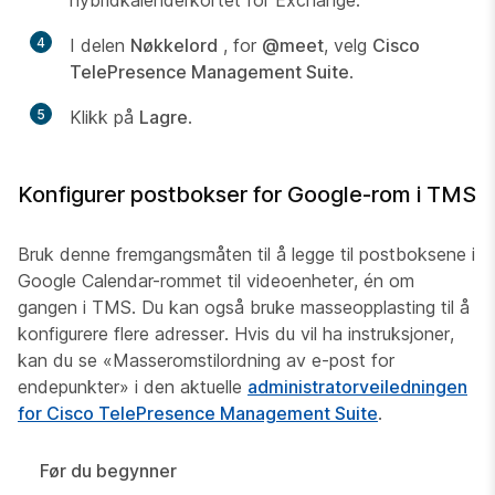
4
I delen
Nøkkelord
, for
@meet
, velg
Cisco
TelePresence Management Suite
.
5
Klikk på
Lagre
.
Konfigurer postbokser for Google-rom i TMS
Bruk denne fremgangsmåten til å legge til postboksene i
Google Calendar-rommet til videoenheter, én om
gangen i TMS. Du kan også bruke masseopplasting til å
konfigurere flere adresser. Hvis du vil ha instruksjoner,
kan du se «Masseromstilordning av e-post for
endepunkter» i den aktuelle
administratorveiledningen
for Cisco TelePresence Management Suite
.
Før du begynner