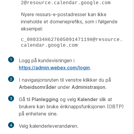
2@resource.calendar.google.com
Nyere ressurs-e-postadresser kan ikke
inneholde et domeneprefiks, som i følgende
eksempel:
c_0803348627605091471198@resource.
calendar.google.com
1
Logg på kundevisningen i
https://admin.webex.com/login
.
2
I navigasjonsruten til venstre klikker du på
Arbeidsområder
under
Administrasjon
.
3
Gå til
Planlegging
og velg
Kalender
slik at
brukere kan bruke énknappsfunksjonen (OBTP)
på enhetene sine.
4
Velg kalenderleverandøren.