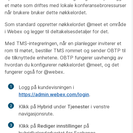
et møte som driftes med lokale konferansebroressurser
når brukere bruker dette nøkkelordet.
Som standard oppretter nøkkelordet @meet et område
i Webex og legger til deltakelsesdetaljer for det.
Med TMS-integreringen, når en planlegger inviterer et
rom til møtet, bestiller TMS rommet og sender OBTP til
de tilknyttede enhetene. OBTP fungerer uavhengig av
hvordan du konfigurerer nøkkelordet @meet, og det
fungerer også for @webex.
1
Logg på kundevisningen i
https://admin.webex.com/login
.
2
Klikk på
Hybrid
under
Tjenester
i venstre
navigasjonsrute.
3
Klikk på
Rediger innstillinger
på
hybridkalenderkortet for Exchange.