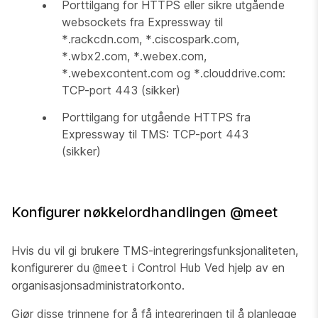
Porttilgang for HTTPS eller sikre utgående
websockets fra Expressway til
*.rackcdn.com, *.ciscospark.com,
*.wbx2.com, *.webex.com,
*.webexcontent.com og *.clouddrive.com:
TCP-port 443 (sikker)
Porttilgang for utgående HTTPS fra
Expressway til TMS: TCP-port 443
(sikker)
Konfigurer nøkkelordhandlingen @meet
Hvis du vil gi brukere TMS-integreringsfunksjonaliteten,
konfigurerer du
i Control Hub Ved hjelp av en
@meet
organisasjonsadministratorkonto.
Gjør disse trinnene for å få integreringen til å planlegge