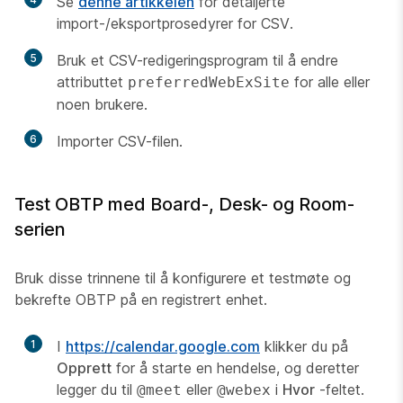
Se
denne artikkelen
for detaljerte
import-/eksportprosedyrer for CSV.
5
Bruk et CSV-redigeringsprogram til å endre
attributtet
for alle eller
preferredWebExSite
noen brukere.
6
Importer CSV-filen.
Test OBTP med Board-, Desk- og Room-
serien
Bruk disse trinnene til å konfigurere et testmøte og
bekrefte OBTP på en registrert enhet.
1
I
https://calendar.google.com
klikker du på
Opprett
for å starte en hendelse, og deretter
legger du til
eller
i
Hvor
-feltet.
@meet
@webex