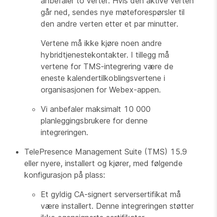
anbefaler to verter. Hvis den aktive verten
går ned, sendes nye møteforespørsler til
den andre verten etter et par minutter.
Vertene må ikke kjøre noen andre
hybridtjenestekontakter. I tillegg må
vertene for TMS-integrering være de
eneste kalendertilkoblingsvertene i
organisasjonen for Webex-appen.
Vi anbefaler maksimalt 10 000
planleggingsbrukere for denne
integreringen.
TelePresence Management Suite (TMS) 15.9
eller nyere, installert og kjører, med følgende
konfigurasjon på plass:
Et gyldig CA-signert serversertifikat må
være installert. Denne integreringen støtter