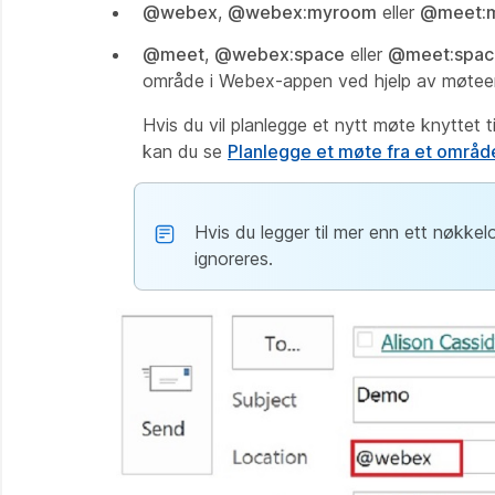
@webex
,
@webex:myroom
eller
@meet:
@meet
,
@webex:space
eller
@meet:spac
område i Webex-appen ved hjelp av møte
Hvis du vil planlegge et nytt møte knyttet 
kan du se
Planlegge et møte fra et områ
Hvis du legger til mer enn ett nøkkel
ignoreres.