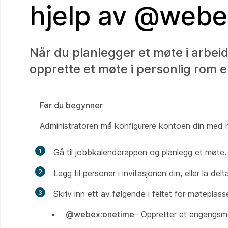
hjelp av @webe
Når du planlegger et møte i arbeid
opprette et møte i personlig rom el
Før du begynner
Administratoren må konfigurere kontoen din med h
1
Gå til jobbkalenderappen og planlegg et møte.
2
Legg til personer i invitasjonen din, eller la d
3
Skriv inn ett av følgende i feltet for møteplasse
@webex:onetime
– Oppretter et engangsm