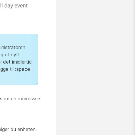
inistratoren
g et nytt
 det imidlertid
gge til
:space
i
n som en romressurs
elger du enheten.