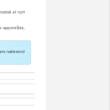
matisk et nytt
bex-appområde,
Flere nøkkelord