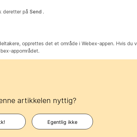
kk deretter på
Send
.
eltakere, opprettes det et område i Webex-appen. Hvis du vil 
Webex-appområdet.
enne artikkelen nyttig?
kk!
Egentlig ikke