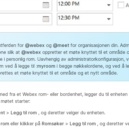
atferden for
@webex
og
@meet
for organisasjonen din. Adm
ne slik at
@webex
oppretter et møte knyttet til et område o
 i personlig rom. Uavhengig av administratorkonfigurasjon, vil
om ved å legge til
:myroom
i begge nøkkelordene, og ved å le
prettes et møte knyttet til et område og et nytt område.
li med fra et Webex rom- eller bordenhet, legger du til enhete
møtet starter:
ent
>
Legg til rom
, og deretter velger du enheten.
l rom
eller klikker på
Romsøker
>
Legg til rom
, og deretter v