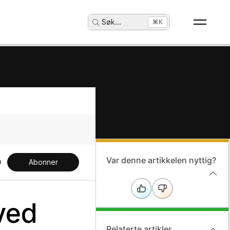
Søk
...
⌘K
Var denne artikkelen nyttig?
Abonner
ved
Relaterte artikler