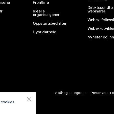
nserie
Frontline
Direktesendte
ør
Ideelle
webinarer
organisasjoner
Webex-felless
Oppstartsbedrifter
Webex-utvikle
Hybridarbeid
Nyheter og in
Vilkår og betingelser
Personvernerk
 cookies.