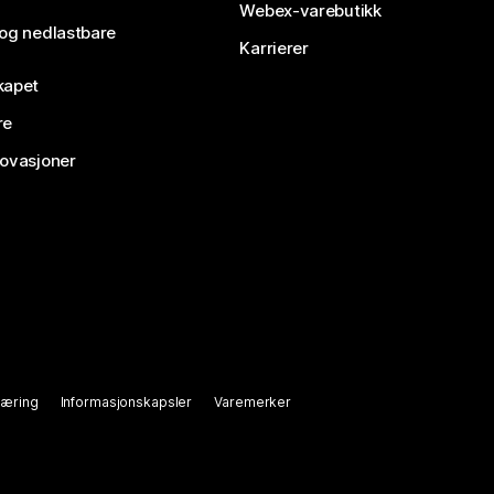
Webex-varebutikk
 og nedlastbare
Karrierer
kapet
re
novasjoner
læring
Informasjonskapsler
Varemerker