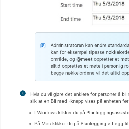
Administratoren kan endre standard
kan for eksempel tilpasse nøkkelorde
område, og
@meet
oppretter et møte
alltid opprettes et møte i personlig r
begge nøkkelordene vil det alltid op
4
Hvis du vil gjøre det enklere for personer å b
slik at en
Bli med
-knapp vises på enheten før 
I Windows klikker du på
Planleggingsassist
På Mac klikker du på
Planlegging
>
Legg ti