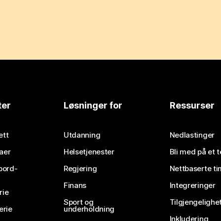
ter
Løsninger for
Ressurser
ett
Utdanning
Nedlastinger
aer
Helsetjenester
Bli med på et 
bord-
Regjering
Nettbaserte ti
Finans
Integreringer
rie
Sport og
Tilgjengelighe
erie
underholdning
Inkludering