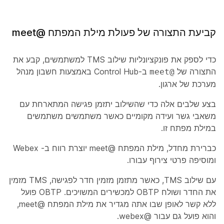
קביעת התצורה של פעולת מילת המפתח @meet
כדי לספק את פונקציונליות שילוב TMS למשתמשים, קבע את
התצורה של
ב-Control Hub באמצעות חשבון מנהל
@meet
מערכת של ארגון.
בצע שלבים אלה כדי שהשילוב יתזמן פגישה המתארחת עם
משאבי גשר ועידה מקומיים כאשר משתמשים משתמשים
במילת מפתח זו.
כברירת מחדל, מילת המפתח @meet יוצרת רווח ב- Webex
ומוסיפה פרטי צירוף עבורו.
עם שילוב TMS, כאשר מתזמן מזמין חדר לפגישה, TMS מזמין
את החדר ושולח OBTP למכשירים המשויכים. OBTP פועל
ללא קשר לאופן שבו אתה מגדיר את מילת המפתח @meet,
והוא פועל גם עבור @webex.