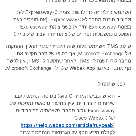
השתמש בהליך זה כדי לרשום צומת Expressway-C לענן
ולהוריד תוכנת מחבר ל-Expressway-C. (אנו תומכים כעת
בצומת Expressway יחיד או בשני צומתי Expressway
הפועלים כאשכולות נפרדים של צומת יחיד עבור שילוב זה.)
שילוב TMS משתמש בלוח שנה היברידי עבור תהליך ההתקנה
של Microsoft Exchange, אך בסופו של דבר תקשר את
מחבר לוח השנה ל- TMS. לאחר שתקשר ל- TMS, אין לקשר
אף מחבר בארגון Webex App שלך ל- Microsoft Exchange.
לפני שתתחיל
ודא שהכביש המהיר-C פועל בגרסה הנתמכת עבור
שירותים היברידיים. עיין בתיעוד
גרסאות נתמכות של
Expressway עבור מחברי השירותים ההיברידיים
של Cisco Webex
(
https://help.webex.com/article/ruyceab
)
לקבלת מידע נוסף על הגרסאות הנתמכות עבור