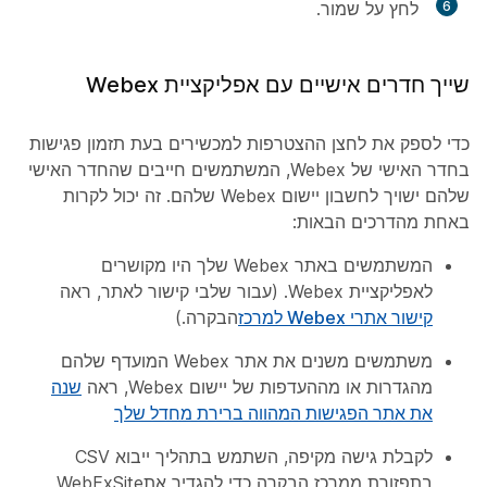
6
לחץ על
שמור
.
שייך חדרים אישיים עם אפליקציית Webex
כדי לספק את לחצן ההצטרפות למכשירים בעת תזמון פגישות
בחדר האישי של Webex, המשתמשים חייבים שהחדר האישי
שלהם ישויך לחשבון יישום Webex שלהם. זה יכול לקרות
באחת מהדרכים הבאות:
המשתמשים באתר Webex שלך היו מקושרים
לאפליקציית Webex. (עבור שלבי קישור לאתר, ראה
קישור אתרי Webex למרכז
הבקרה.)
משתמשים משנים את אתר Webex המועדף שלהם
מהגדרות או מההעדפות של יישום Webex, ראה
שנה
את אתר הפגישות המהווה ברירת מחדל שלך
לקבלת גישה מקיפה, השתמש בתהליך ייבוא CSV
בתפזורת ממרכז הבקרה כדי להגדיר אתWebExSite