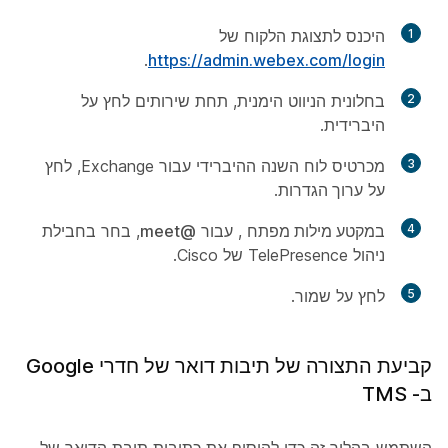
1
היכנס לתצוגת הלקוח של
.
https://admin.webex.com/login
2
בחלונית הניווט הימנית, תחת
שירותים
לחץ על
היברידית
.
3
מכרטיס לוח השנה ההיברידי עבור Exchange, לחץ
על
ערוך הגדרות
.
4
במקטע מילות מפתח
, עבור
@meet
, בחר בחבילת
ניהול TelePresence של Cisco.
5
לחץ על
שמור
.
קביעת התצורה של תיבות דואר של חדרי Google
ב- TMS
השתמש בהליך זה כדי להוסיף את כתובות תיבת הדואר של