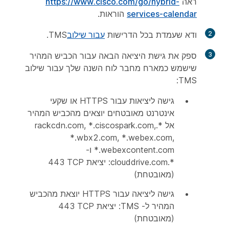
ראה
https://www.cisco.com/go/hybrid-
services-calendar
הוראות.
2
ודא שעמדת בכל הדרישות
עבור שילוב
TMS.
3
ספק את גישת היציאה הבאה עבור הכביש המהיר
שישמש כמארח מחבר לוח השנה שלך עבור שילוב
TMS:
גישה ליציאות עבור HTTPS או שקעי
אינטרנט מאובטחים יוצאים מהכביש המהיר
אל *.rackcdn.com, *.ciscospark.com,
*.wbx2.com, *.webex.com,
*.webexcontent.com ו-
*.clouddrive.com: יציאת TCP‏ 443
(מאובטחת)
גישה ליציאה עבור HTTPS יוצאת מהכביש
המהיר ל- TMS: יציאת TCP‏ 443
(מאובטחת)