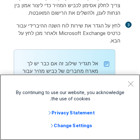
צריך לחלק אסימון לכביש המהיר כדי ליצור אמון בין
הנחות לענן, ולהשלים את הרישום המאובטח.
3
לחץ
על הגדר
את שירות לוח השנה ההיברידי עבור
כרטיס Microsoft Exchange ולאחר מכן לחץ על
הבא
.
אל תגדיר שילוב זה אם כבר יש לך
מארח מחברים של כביש מהיר עבור
Microsoft Exchange או Office
365 הרשום עבור הארגון שלך.
By continuing to use our website, you acknowledge
the use of cookies.
4
מתצוגת הלקוח ב-
https://admin.webex.com
,
Privacy Statement
בחלונית הניווט השמאלית תחת
שירותים
לחץ על
היברידי
ולאחר מכן בחר אחד:
Change Settings
אם זהו מארח המחבר הראשון שאתה רושם,