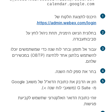
calendar.google.com
1
היכנס לתצוגת הלקוח של
.
https://admin.webex.com/login
2
בחלונית הניווט הימנית, תחת
ניהול
לחץ על
סביבות
עבודה.
3
עבור אל
תזמון
ובחר
לוח שנה
כדי שמשתמשים יוכלו
להשתמש בלחצן אחד ללחיצה (OBTP) במכשירים
שלהם.
4
בחר את ספק לוח השנה.
5
הזן או הדבק את כתובת הדוא"ל של משאב Google
מ- G Suite (משאבי לוח שנה >).
זוהי כתובת הדואר האלקטרוני שתשמש לקביעת
פגישות.