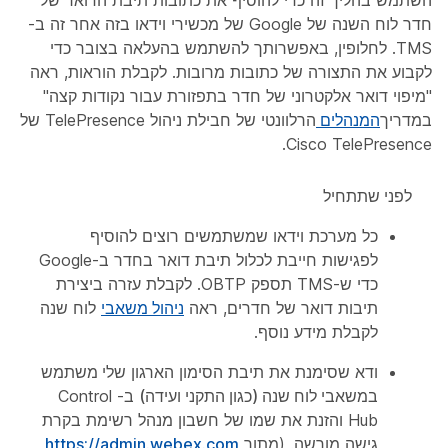
חדר לוח השנה של Google של מכשירי וידאו בזה אחר זה ב-
TMS. לחלופין, באפשרותך להשתמש בהעלאה בצובר כדי
לקבוע את התצורה של כתובות מרובות. לקבלת הוראות, ראה
"מיפוי דואר אלקטרוני של חדר בתפזורת עבור נקודות קצה"
במדריך
המנהלים
הרלוונטי של חבילת ניהול TelePresence של
Cisco TelePresence.
לפני שתתחיל
כל מערכת וידאו שמשתמשים רוצים להוסיף
לפגישות חייבת לכלול תיבת דואר בחדר ב-Google
כדי ש-TMS תספק OBTP. לקבלת עזרה ביצירת
תיבות דואר של חדרים, ראה
ניהול משאבי
לוח שנה
לקבלת מידע נוסף.
ודא שסימנת את תיבת הסימון הארגון
שלי משתמש
במשאבי לוח שנה (כגון התקני ועידה)
ב- Control
Hub והזנת את שמו של חשבון מנהל רשימת בקרת
גישה מורשה. (מתוך
https://admin.webex.com
,