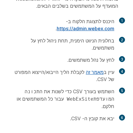
המועדף על המשתמשים בשלבים הבאים.
1
היכנס לתצוגת הלקוח ב-
.
https://admin.webex.com
2
בחלונית הניווט הימנית, תחת
ניהול
לחץ על
משתמשים
.
3
לחץ על
נהל משתמשים
.
4
עיין ב
מאמר זה
לקבלת הליך הייבוא/הייצוא המפורט
של CSV.
5
השתמש בעורך CSV כדי לשנות את
התכונה
עבור כל המשתמשים או
המועדפתWebExSite
חלקם.
6
יבא את קובץ ה- CSV.