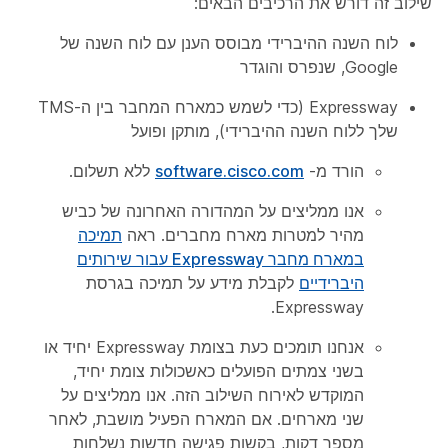
שילוב זה דורש את הרכיבים הבאים:
לוח השנה ההיברידי מבוסס הענן עם לוח השנה של
Google, שנפרס והוגדר
Expressway (כדי לשמש כמארח המחבר בין ה-TMS
שלך ללוח השנה ההיברידי), מותקן ופועל
הורד מ-
software.cisco.com
ללא תשלום.
אנו ממליצים על המהדורה האחרונה של כביש
מהיר למטרות מארח מחברים. ראה
תמיכה
במארח מחבר Expressway עבור שירותים
היברידיים
לקבלת מידע על תמיכה בגרסת
Expressway.
אנחנו תומכים כעת בצומת Expressway יחיד או
בשני צמתים הפועלים כאשכולות צומת יחיד,
המוקדש לאירוח השילוב הזה. אנו ממליצים על
שני מארחים. אם המארח הפעיל מושבת, לאחר
מספר דקות, בקשות פגישה חדשות נשלחות