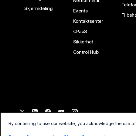
Nettseminar
Telefo
Skjermdeling
Events
Tilbeh
Kontaktsenter
CPaaS
Sikkerhet
Control Hub
©
2026
Cisco og/eller tilknyttede selskaper. Med enerett.
By continuing to use our website, you acknowledge the use of