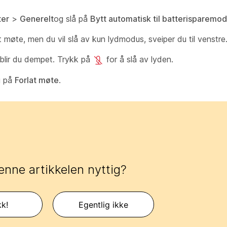
er
>
Generelt
og slå på
Bytt automatisk til batterisparemo
 møte, men du vil slå av kun lydmodus, sveiper du til venstre
blir du dempet. Trykk på
for å slå av lyden.
u på
Forlat møte
.
enne artikkelen nyttig?
kk!
Egentlig ikke