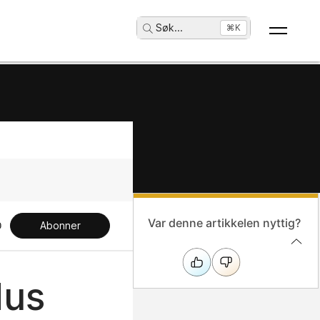
Søk
...
⌘K
Var denne artikkelen nyttig?
Abonner
dus