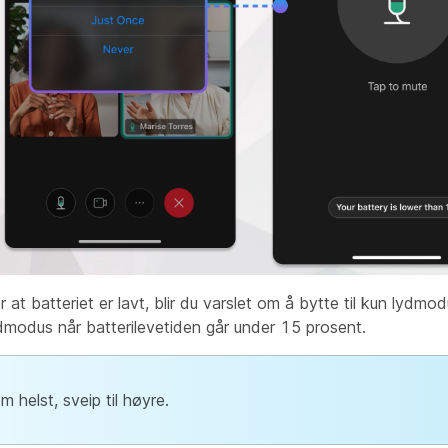
 batteriet er lavt, blir du varslet om å bytte til kun lydmod
ydmodus når batterilevetiden går under 15 prosent.
 helst, sveip til høyre.