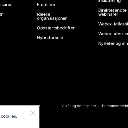
Inkludering
nserie
Frontline
Direktesendte
ør
Ideelle
webinarer
organisasjoner
Webex-felless
Oppstartsbedrifter
Webex-utvikle
Hybridarbeid
Nyheter og in
Vilkår og betingelser
Personvernerk
 cookies.