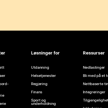
ter
Løsninger for
Ressurser
ett
Utdanning
Nedlastinger
aer
Helsetjenester
Bli med på et 
bord-
Regjering
Nettbaserte ti
Finans
Integreringer
rie
Sport og
Tilgjengelighe
erie
underholdning