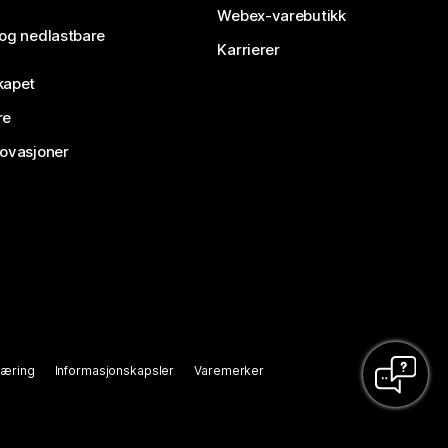
Webex-varebutikk
 og nedlastbare
Karrierer
kapet
re
novasjoner
læring
Informasjonskapsler
Varemerker