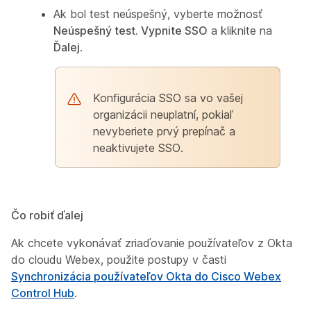
Ak bol test neúspešný, vyberte možnosť
Neúspešný test. Vypnite SSO
a kliknite na
Ďalej
.
Konfigurácia SSO sa vo vašej
organizácii neuplatní, pokiaľ
nevyberiete prvý prepínač a
neaktivujete SSO.
Čo robiť ďalej
Ak chcete vykonávať zriaďovanie používateľov z Okta
do cloudu Webex, použite postupy v časti
Synchronizácia používateľov Okta do Cisco Webex
Control Hub
.