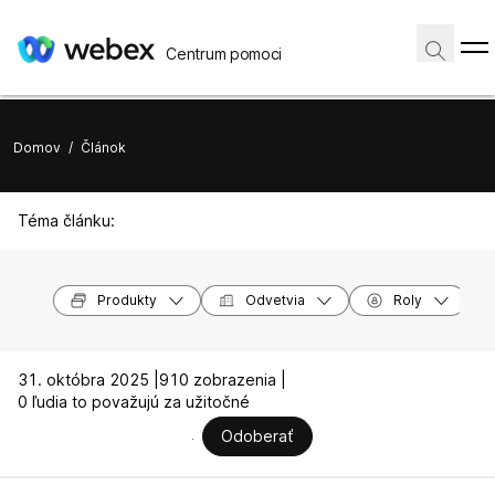
Centrum pomoci
Domov
/
Článok
Téma článku:
Produkty
Odvetvia
Roly
31. októbra 2025 |
910 zobrazenia |
0 ľudia to považujú za užitočné
Odoberať