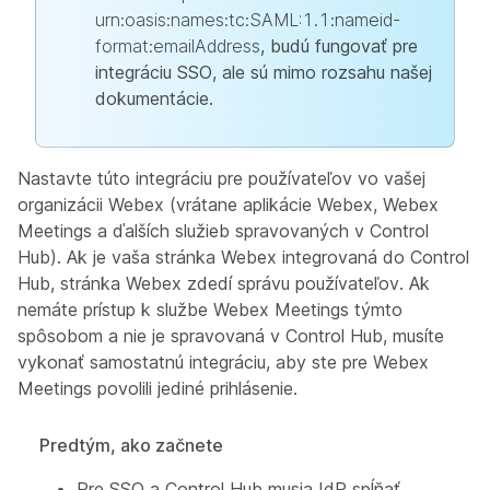
urn:oasis:names:tc:SAML:1.1:nameid-
format:emailAddress
, budú fungovať pre
integráciu SSO, ale sú mimo rozsahu našej
dokumentácie.
Nastavte túto integráciu pre používateľov vo vašej
organizácii Webex (vrátane aplikácie Webex, Webex
Meetings a ďalších služieb spravovaných v Control
Hub). Ak je vaša stránka Webex integrovaná do Control
Hub, stránka Webex zdedí správu používateľov. Ak
nemáte prístup k službe Webex Meetings týmto
spôsobom a nie je spravovaná v Control Hub, musíte
vykonať samostatnú integráciu, aby ste pre Webex
Meetings povolili jediné prihlásenie.
Predtým, ako začnete
Pre SSO a Control Hub musia IdP spĺňať