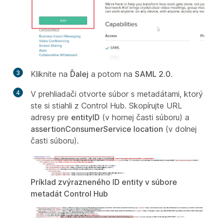
3
Kliknite na
Ďalej
a potom na
SAML 2.0
.
4
V prehliadači otvorte súbor s metadátami, ktorý
ste si stiahli z Control Hub. Skopírujte URL
adresy pre
entityID
(v hornej časti súboru) a
assertionConsumerService location
(v dolnej
časti súboru).
Príklad zvýrazneného ID entity v súbore
metadát Control Hub