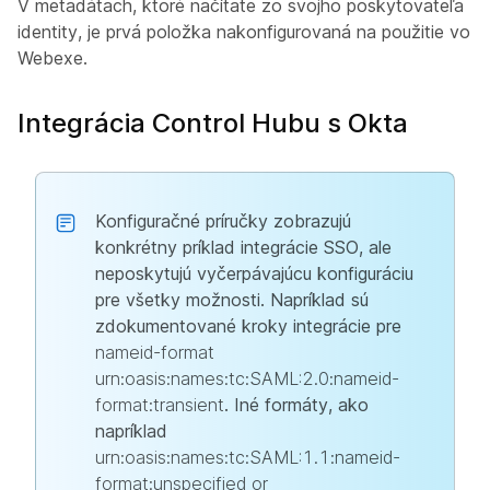
V metadátach, ktoré načítate zo svojho poskytovateľa
identity, je prvá položka nakonfigurovaná na použitie vo
Webexe.
Integrácia Control Hubu s Okta
Konfiguračné príručky zobrazujú
konkrétny príklad integrácie SSO, ale
neposkytujú vyčerpávajúcu konfiguráciu
pre všetky možnosti. Napríklad sú
zdokumentované kroky integrácie pre
nameid-format
urn:oasis:names:tc:SAML:2.0:nameid-
format:transient
. Iné formáty, ako
napríklad
urn:oasis:names:tc:SAML:1.1:nameid-
format:unspecified or