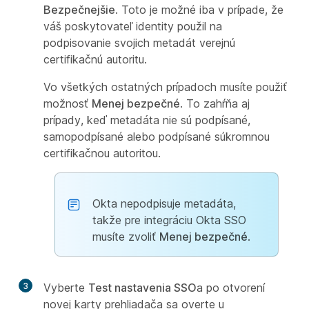
Bezpečnejšie
. Toto je možné iba v prípade, že
váš poskytovateľ identity použil na
podpisovanie svojich metadát verejnú
certifikačnú autoritu.
Vo všetkých ostatných prípadoch musíte použiť
možnosť
Menej bezpečné
. To zahŕňa aj
prípady, keď metadáta nie sú podpísané,
samopodpísané alebo podpísané súkromnou
certifikačnou autoritou.
Okta nepodpisuje metadáta,
takže pre integráciu Okta SSO
musíte zvoliť
Menej bezpečné
.
3
Vyberte
Test nastavenia SSO
a po otvorení
novej karty prehliadača sa overte u