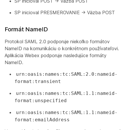
SP inicioval POST -> Väzba POST
SP inicioval PRESMEROVANIE -> Väzba POST
Formát NameID
Protokol SAML 2.0 podporuje niekoľko formátov
NameID na komunikáciu o konkrétnom používateľovi.
Aplikácia Webex podporuje nasledujúce formáty
NameID.
urn:oasis:names:tc:SAML:2.0:nameid-
format:transient
urn:oasis:names:tc:SAML:1.1:nameid-
format:unspecified
urn:oasis:names:tc:SAML:1.1:nameid-
format:emailAddress