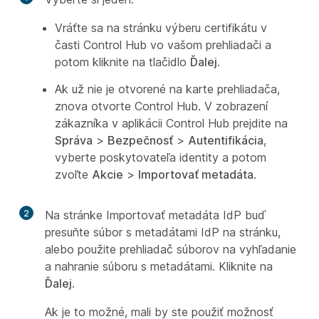
Vráťte sa na stránku výberu certifikátu v
časti Control Hub vo vašom prehliadači a
potom kliknite na tlačidlo
Ďalej
.
Ak už nie je otvorené na karte prehliadača,
znova otvorte Control Hub. V zobrazení
zákazníka v aplikácii Control Hub prejdite na
Správa
>
Bezpečnosť
>
Autentifikácia
,
vyberte poskytovateľa identity a potom
zvoľte
Akcie
>
Importovať metadáta
.
2
Na stránke Importovať metadáta IdP buď
presuňte súbor s metadátami IdP na stránku,
alebo použite prehliadač súborov na vyhľadanie
a nahranie súboru s metadátami. Kliknite na
Ďalej
.
Ak je to možné, mali by ste použiť možnosť