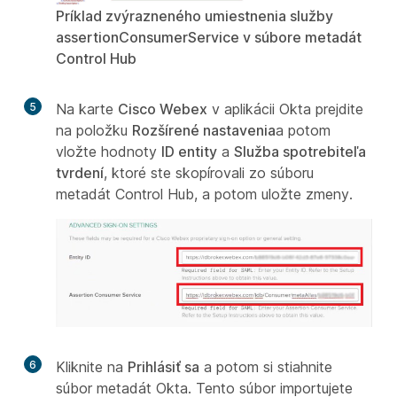
Príklad zvýrazneného umiestnenia služby
assertionConsumerService v súbore metadát
Control Hub
5
Na karte
Cisco Webex
v aplikácii Okta prejdite
na položku
Rozšírené nastavenia
a potom
vložte hodnoty
ID entity
a
Služba spotrebiteľa
tvrdení
, ktoré ste skopírovali zo súboru
metadát Control Hub, a potom uložte zmeny.
6
Kliknite na
Prihlásiť sa
a potom si stiahnite
súbor metadát Okta. Tento súbor importujete