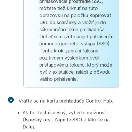
prihlasovacie prostredie SSO,
môžete tiež kliknúť na túto
obrazovku na položku
Kopírovať
URL do schránky
a vložiť ju do
súkromného okna prehliadača.
Odtiaľ si môžete prejsť prihlásením
pomocou jediného vstupu (SSO).
Tento krok zabráni falošne
pozitívnym výsledkom kvôli
prístupovému tokenu, ktorý môže
byť v existujúcej relácii z dôvodu
vášho prihlásenia.
4
Vráťte sa na kartu prehliadača Control Hub.
Ak bol test úspešný, vyberte možnosť
Úspešný test. Zapnite SSO
a kliknite na
Ďalej
.