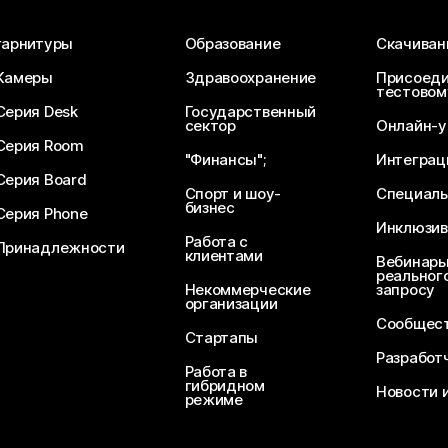
гарнитуры
Образование
Скачиван
Камеры
Здравоохранение
Присоеди
тестовом
Серия Desk
Государственный
сектор
Онлайн-у
Серия Room
"Финансы";
Интеграц
Серия Board
Спорт и шоу-
Специаль
бизнес
Серия Phone
Инклюзив
Работа с
Принадлежности
клиентами
Вебинары
реального
Некоммерческие
запросу
организации
Сообщест
Стартапы
Разработ
Работа в
гибридном
Новости 
режиме