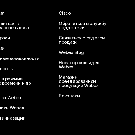
ия
Cisco
ниться к
Обратиться в службу
у совещанию
поддержки
роки
Связаться с отделом
продаж
ии
Webex Blog
ные возможности
Новаторские идеи
Webex
ность
Магазин
 в режиме
брендированной
 времени и по
продукции Webex
Вакансии
во Webex
чики Webex
и инновации