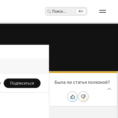
Поиск
...
⌘K
Была ли статья полезной?
Подписаться