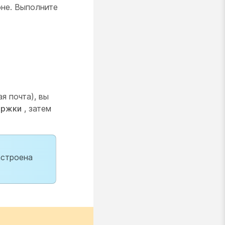
оне. Выполните
я почта), вы
ержки
, затем
астроена