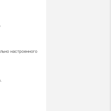
о
ельно настроенного
.