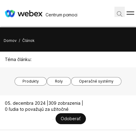
Centrum pomoci
Domov
/
Článok
Téma článku:
Produkty
Roly
Operačné systémy
05. decembra 2024 |
309 zobrazenia |
0 ľudia to považujú za užitočné
Odoberať