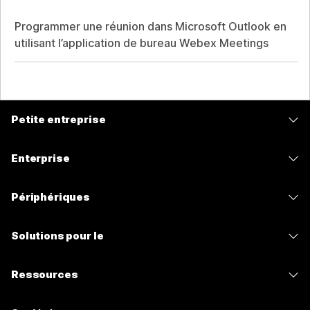
Programmer une réunion dans Microsoft Outlook en
utilisant l’application de bureau Webex Meetings
Petite entreprise
Tarifs
Enterprise
Application Webex
Webex Suite
Périphériques
Meetings
Calling
Casques
Calling
Solutions pour le
Meetings
Caméras
Messagerie
Enseignement
Messagerie
Ressources
Série de bureaux
Partage d’écran
Soins de santé
Slido
Téléchargements
Série Room