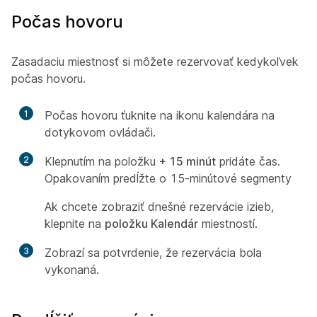
Počas hovoru
Zasadaciu miestnosť si môžete rezervovať kedykoľvek
počas hovoru.
1
Počas hovoru ťuknite na ikonu kalendára na
dotykovom ovládači.
2
Klepnutím na položku
+ 15 minút
pridáte čas.
Opakovaním predĺžte o 15-minútové segmenty
Ak chcete zobraziť dnešné rezervácie izieb,
klepnite na
položku Kalendár
miestností.
3
Zobrazí sa potvrdenie, že rezervácia bola
vykonaná.