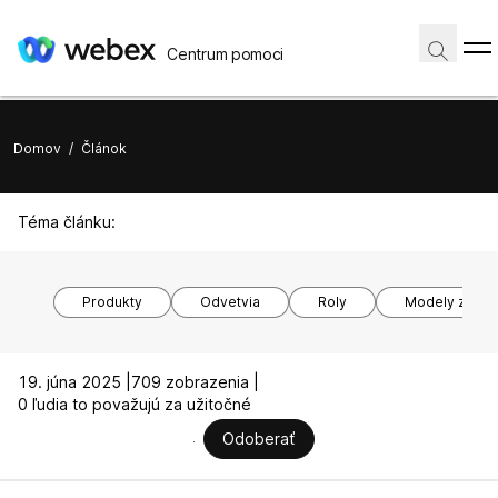
Centrum pomoci
Domov
/
Článok
Téma článku:
Produkty
Odvetvia
Roly
Modely zariad
19. júna 2025 |
709 zobrazenia |
0 ľudia to považujú za užitočné
Odoberať