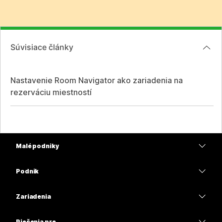
Súvisiace články
Nastavenie Room Navigator ako zariadenia na
rezerváciu miestností
Malé podniky
Ceny
Podnik
Aplikácia Webex
Webex Suite
Zariadenia
Meetings
Calling
Náhlavné súpravy
Calling
Riešenia pre