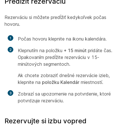
Predĺžiť rezerváciu
Rezerváciu si môžete predĺžiť kedykoľvek počas
hovoru.
1
Počas hovoru klepnite na ikonu kalendára.
2
Klepnutím na položku
+ 15 minút
pridáte čas.
Opakovaním predĺžite rezerváciu v 15-
minútových segmentoch.
Ak chcete zobraziť dnešné rezervácie izieb,
klepnite na
položku Kalendár
miestností.
3
Zobrazí sa upozornenie na potvrdenie, ktoré
potvrdzuje rezerváciu.
Rezervujte si izbu vopred