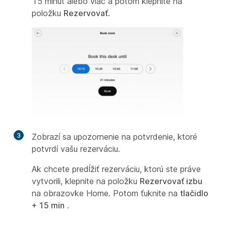
15 minút alebo viac a potom klepnite na
položku
Rezervovať
.
3
Zobrazí sa upozornenie na potvrdenie, ktoré
potvrdí vašu rezerváciu.
Ak chcete predĺžiť rezerváciu, ktorú ste práve
vytvorili, klepnite na položku
Rezervovať izbu
na obrazovke Home. Potom ťuknite na
tlačidlo
+ 15 min
.