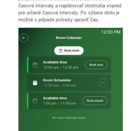
časové intervaly a naplánovať stretnutia vopred
pre určené časové intervaly. Po výbere slotu je
možné v prípade potreby upraviť čas.