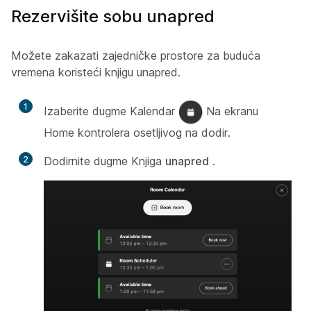
Rezervišite sobu unapred
Možete zakazati zajedničke prostore za buduća
vremena koristeći knjigu unapred.
1
Izaberite dugme Kalendar
Na ekranu
Home kontrolera osetljivog na dodir.
2
Dodirnite dugme Knjiga
unapred
.