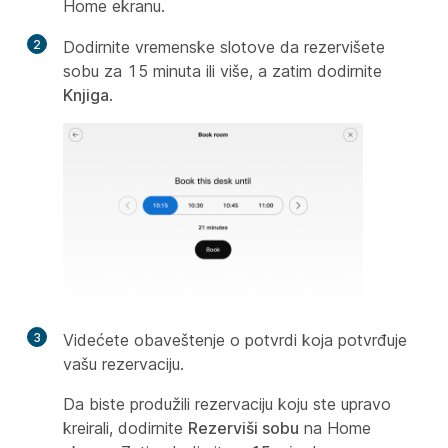
Home ekranu.
2
Dodirnite vremenske slotove da rezervišete
sobu za 15 minuta ili više, a zatim dodirnite
Knjiga
.
3
Videćete obaveštenje o potvrdi koja potvrđuje
vašu rezervaciju.
Da biste produžili rezervaciju koju ste upravo
kreirali, dodirnite
Rezerviši sobu
na Home