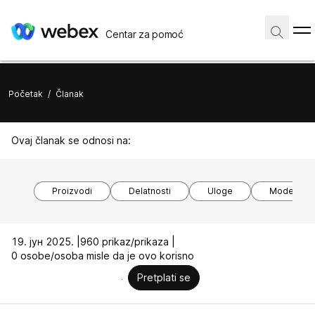
Centar za pomoć
Početak
/
Članak
Ovaj članak se odnosi na:
Proizvodi
Delatnosti
Uloge
Modeli ure
19. јун 2025. |
960 prikaz/prikaza |
0 osobe/osoba misle da je ovo korisno
Pretplati se