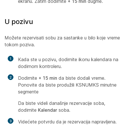
ekranu. Zatim dodirnite
+ 15 min
dugme.
U pozivu
Možete rezervisati sobu za sastanke u bilo koje vreme
tokom poziva.
1
Kada ste u pozivu, dodirnite ikonu kalendara na
dodirnom kontroleru.
2
Dodirnite
+ 15 min
da biste dodali vreme.
Ponovite da biste produžili KSNUMKS minutne
segmente
Da biste videli današnje rezervacije soba,
dodirnite
Kalendar
soba.
3
Videćete potvrdu da je rezervacija napravljena.