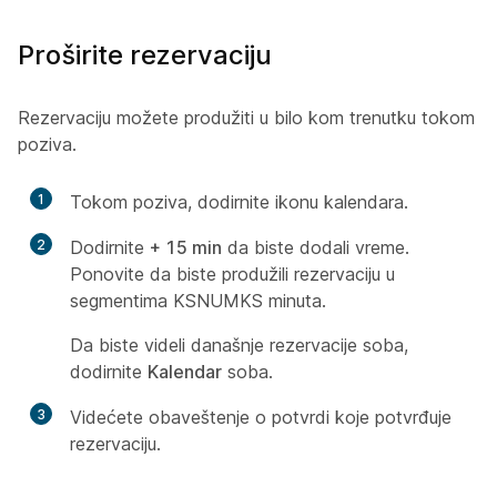
Proširite rezervaciju
Rezervaciju možete produžiti u bilo kom trenutku tokom
poziva.
1
Tokom poziva, dodirnite ikonu kalendara.
2
Dodirnite
+ 15 min
da biste dodali vreme.
Ponovite da biste produžili rezervaciju u
segmentima KSNUMKS minuta.
Da biste videli današnje rezervacije soba,
dodirnite
Kalendar
soba.
3
Videćete obaveštenje o potvrdi koje potvrđuje
rezervaciju.