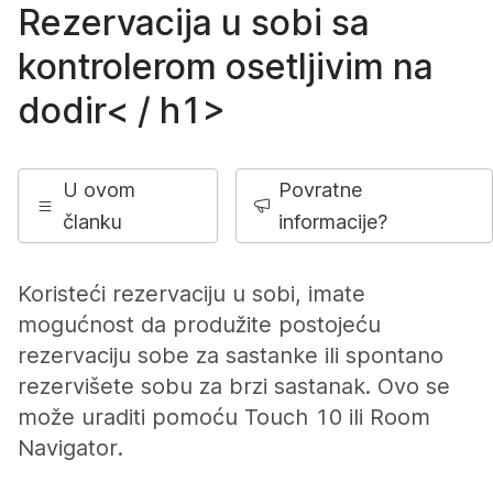
Rezervacija u sobi sa
kontrolerom osetljivim na
dodir< / h1>
U ovom
Povratne
članku
informacije?
Koristeći rezervaciju u sobi, imate
mogućnost da produžite postojeću
rezervaciju sobe za sastanke ili spontano
rezervišete sobu za brzi sastanak. Ovo se
može uraditi pomoću Touch 10 ili Room
Navigator.