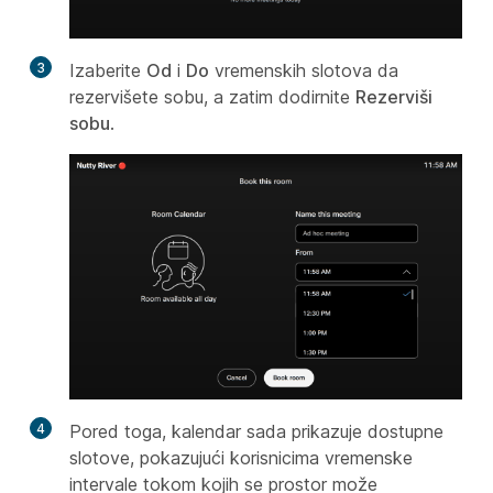
3
Izaberite
Od
i
Do
vremenskih slotova da
rezervišete sobu, a zatim dodirnite
Rezerviši
sobu
.
4
Pored toga, kalendar sada prikazuje dostupne
slotove, pokazujući korisnicima vremenske
intervale tokom kojih se prostor može