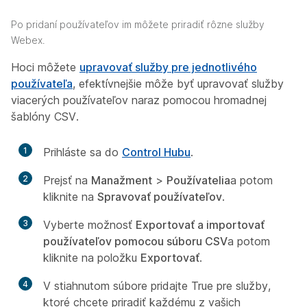
Po pridaní používateľov im môžete priradiť rôzne služby
Webex.
Hoci môžete
upravovať služby pre jednotlivého
používateľa
, efektívnejšie môže byť upravovať služby
viacerých používateľov naraz pomocou hromadnej
šablóny CSV.
1
Prihláste sa do
Control Hubu
.
2
Prejsť na
Manažment
>
Používatelia
a potom
kliknite na
Spravovať používateľov
.
3
Vyberte možnosť
Exportovať a importovať
používateľov pomocou súboru CSV
a potom
kliknite na položku
Exportovať
.
4
V stiahnutom súbore pridajte
True
pre služby,
ktoré chcete priradiť každému z vašich