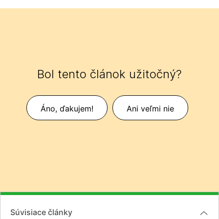
Bol tento článok užitočný?
Áno, ďakujem!
Ani veľmi nie
Súvisiace články