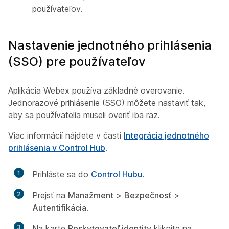
používateľov.
Nastavenie jednotného prihlásenia
(SSO) pre používateľov
Aplikácia Webex používa základné overovanie.
Jednorazové prihlásenie (SSO) môžete nastaviť tak,
aby sa používatelia museli overiť iba raz.
Viac informácií nájdete v časti
Integrácia jednotného
prihlásenia v Control Hub
.
1
Prihláste sa do
Control Hubu
.
2
Prejsť na
Manažment
>
Bezpečnosť
>
Autentifikácia
.
3
Na karte
Poskytovateľ identity
kliknite na