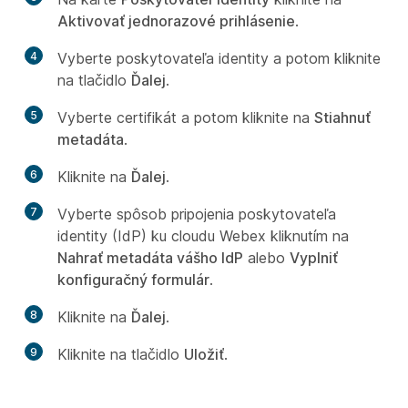
Aktivovať jednorazové prihlásenie
.
4
Vyberte poskytovateľa identity a potom kliknite
na tlačidlo
Ďalej
.
5
Vyberte certifikát a potom kliknite na
Stiahnuť
metadáta
.
6
Kliknite na
Ďalej
.
7
Vyberte spôsob pripojenia poskytovateľa
identity (IdP) ku cloudu Webex kliknutím na
Nahrať metadáta vášho IdP
alebo
Vyplniť
konfiguračný formulár
.
8
Kliknite na
Ďalej
.
9
Kliknite na tlačidlo
Uložiť
.