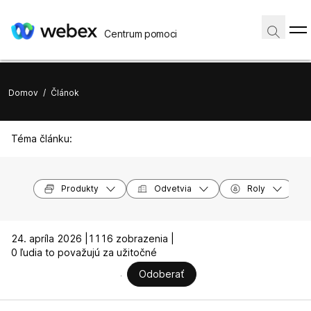
Centrum pomoci
Domov
/
Článok
Téma článku:
Produkty
Odvetvia
Roly
24. apríla 2026 |
1116 zobrazenia |
0 ľudia to považujú za užitočné
Odoberať