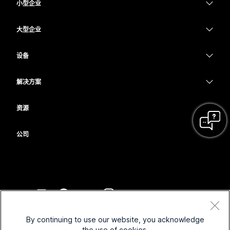
小型企业
定价
大型企业
Webex 应用程序
Webex Suite
设备
Meetings
Calling
头戴式耳机
Calling
解决方案
Meetings
摄像头
教育
消息传递
消息传递
资源
Desk 系列
医疗保健
屏幕共享
下载
Slido
Room 系列
公司
政府
加入测试会议
Webinars
Cisco
Board 系列
财务
在线课程
Events
联系技术支持
Phone 系列
体育与娱乐
集成
Contact Center
联系销售
配件
一线员工
辅助功能
CPaaS
条款和条件
Webex Blog
By continuing to use our website, you acknowledge
非营利组织
隐私权声明
包容性
安全性
the use of cookies.