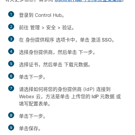
1
登录到 Control Hub。
2
前往
管理
>
安全
>
验证
。
3
在
身份提供程序
选项卡中，单击
激活 SSO
。
4
选择身份提供商，然后单击
下一步
。
5
选择证书，然后单击
下载元数据
。
6
单击
下一步
。
7
请选择如何将您的身份提供商 (IdP) 连接到
Webex 云，方法是单击
上传您的 IdP 元数据
或
填写配置表单
。
8
单击
下一步
。
9
单击
保存
。