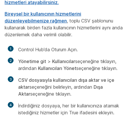
hizmetleri atayabilirsiniz.
Bireysel bir kullanıcının hizmetlerini
düzenleyebilmenize rağmen
, toplu CSV şablonunu
kullanarak birden fazla kullanıcının hizmetlerini aynı anda
düzenlemek daha verimli olabilir.
1
Control Hub’da Oturum Açın.
2
Yönetime git
>
Kullanıcılar
seçeneğine tıklayın,
ardından
Kullanıcıları Yönet
seçeneğine tıklayın.
3
CSV dosyasıyla kullanıcıları dışa aktar ve içe
aktar
seçeneğini belirleyin, ardından
Dışa
Aktar
seçeneğine tıklayın.
4
İndirdiğiniz dosyaya, her bir kullanıcınıza atamak
istediğiniz hizmetler için
True
ifadesini ekleyin.