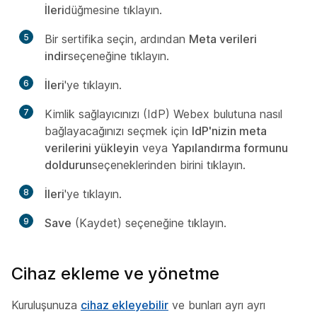
İleri
düğmesine tıklayın.
5
Bir sertifika seçin, ardından
Meta verileri
indir
seçeneğine tıklayın.
6
İleri
'ye tıklayın.
7
Kimlik sağlayıcınızı (IdP) Webex bulutuna nasıl
bağlayacağınızı seçmek için
IdP'nizin meta
verilerini yükleyin
veya
Yapılandırma formunu
doldurun
seçeneklerinden birini tıklayın.
8
İleri
'ye tıklayın.
9
Save
(Kaydet) seçeneğine tıklayın.
Cihaz ekleme ve yönetme
Kuruluşunuza
cihaz ekleyebilir
ve bunları ayrı ayrı