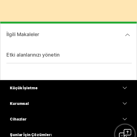
İlgili Makaleler
Etki alanlarınızı yönetin
Küçük İşletme
Fiyatlar
Kurumsal
Webex Uygulaması
Webex Suite
Cihazlar
Meetings
Calling
kulaklıklar
Calling
Şunlar İçin Çözümler: