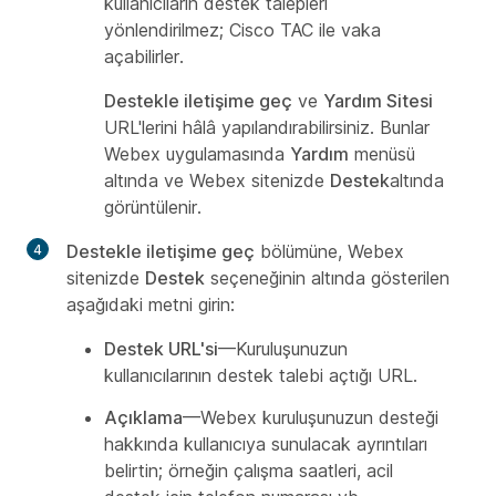
kullanıcıların destek talepleri
yönlendirilmez; Cisco TAC ile vaka
açabilirler.
Destekle iletişime geç
ve
Yardım Sitesi
URL'lerini hâlâ yapılandırabilirsiniz. Bunlar
Webex uygulamasında
Yardım
menüsü
altında ve Webex sitenizde
Destek
altında
görüntülenir.
Destekle iletişime geç
bölümüne, Webex
sitenizde
Destek
seçeneğinin altında gösterilen
aşağıdaki metni girin:
Destek URL'si
—Kuruluşunuzun
kullanıcılarının destek talebi açtığı URL.
Açıklama
—Webex kuruluşunuzun desteği
hakkında kullanıcıya sunulacak ayrıntıları
belirtin; örneğin çalışma saatleri, acil