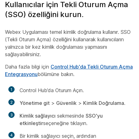
Kullanıcılar için Tekli Oturum Açma
(SSO) özelliğini kurun.
Webex Uygulaması temel kimlik doğrulama kullanır. SSO
(Tekli Oturum Açma) özelliğini kullanarak kullanıcıların
yalnızca bir kez kimlik doğrulaması yapmasını
sağlayabilirsiniz.
Daha fazla bilgi için
Control Hub'da Tekli Oturum Açma
Entegrasyonu
bölümüne bakın.
1
Control Hub’da Oturum Açın.
2
Yönetime git
>
Güvenlik
>
Kimlik Doğrulama
.
3
Kimlik sağlayıcı
sekmesinde
SSO'yu
etkinleştir
seçeneğine tıklayın.
4
Bir kimlik sağlayıcı seçin, ardından