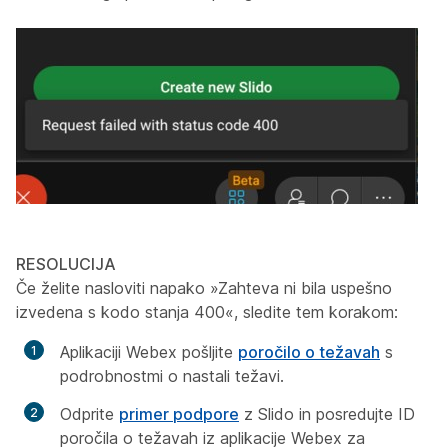
RESOLUCIJA
Če želite nasloviti napako »Zahteva ni bila uspešno
izvedena s kodo stanja 400«, sledite tem korakom:
Aplikaciji Webex pošljite
poročilo o težavah
s
podrobnostmi o nastali težavi.
Odprite
primer podpore
z Slido in posredujte ID
poročila o težavah iz aplikacije Webex za