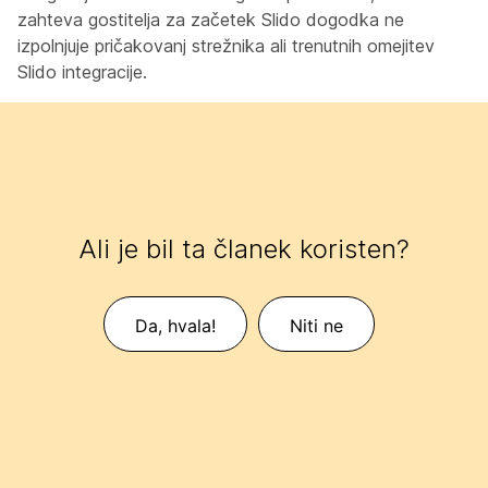
zahteva gostitelja za začetek Slido dogodka ne
izpolnjuje pričakovanj strežnika ali trenutnih omejitev
Slido integracije.
Ali je bil ta članek koristen?
Da, hvala!
Niti ne