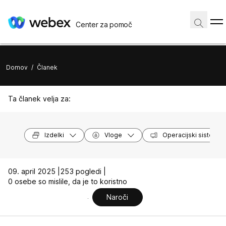
Center za pomoč
Domov
/
Članek
Ta članek velja za:
Izdelki
Vloge
Operacijski sistemi
09. april 2025 |
253 pogledi |
0 osebe so mislile, da je to koristno
Naroči