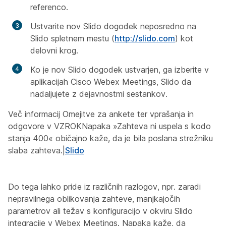
referenco.
Ustvarite nov Slido dogodek neposredno na
Slido spletnem mestu (
http://slido.com
) kot
delovni krog.
Ko je nov Slido dogodek ustvarjen, ga izberite v
aplikacijah Cisco Webex Meetings, Slido da
nadaljujete z dejavnostmi sestankov.
Več informacij Omejitve za ankete ter vprašanja in
odgovore v VZROKNapaka »Zahteva ni uspela s kodo
stanja 400« običajno kaže, da je bila poslana strežniku
slaba zahteva.|
Slido
Do tega lahko pride iz različnih razlogov, npr. zaradi
nepravilnega oblikovanja zahteve, manjkajočih
parametrov ali težav s konfiguracijo v okviru Slido
integracije v Webex Meetings. Napaka kaže, da