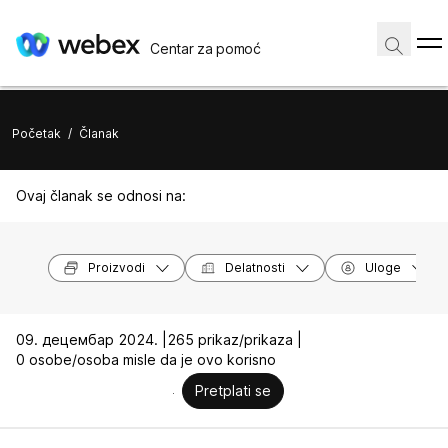
Centar za pomoć
Početak
/
Članak
Ovaj članak se odnosi na:
Proizvodi
Delatnosti
Uloge
09. децембар 2024. |
265 prikaz/prikaza |
0 osobe/osoba misle da je ovo korisno
Pretplati se