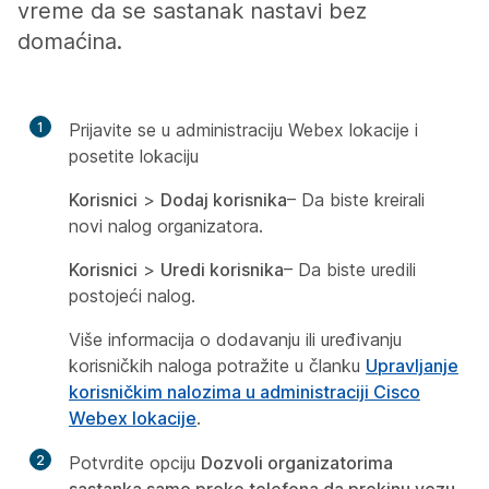
vreme da se sastanak nastavi bez
domaćina.
1
Prijavite se u administraciju Webex lokacije i
posetite lokaciju
Korisnici
>
Dodaj korisnika
– Da biste kreirali
novi nalog organizatora.
Korisnici
>
Uredi korisnika
– Da biste uredili
postojeći nalog.
Više informacija o dodavanju ili uređivanju
korisničkih naloga potražite u članku
Upravljanje
korisničkim nalozima u administraciji Cisco
Webex lokacije
.
2
Potvrdite opciju
Dozvoli organizatorima