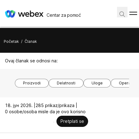
Centar za pomoć
Početak
/
Članak
Ovaj članak se odnosi na:
Proizvodi
Delatnosti
Uloge
Operativni
18. јун 2026. |
285 prikaz/prikaza |
0 osobe/osoba misle da je ovo korisno
Pretplati se