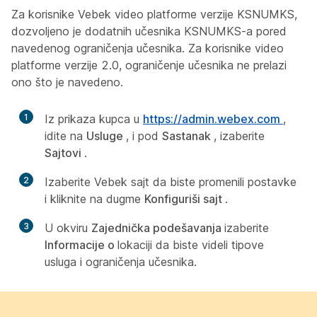
Za korisnike Vebek video platforme verzije KSNUMKS,
dozvoljeno je dodatnih učesnika KSNUMKS-a pored
navedenog ograničenja učesnika. Za korisnike video
platforme verzije 2.0, ograničenje učesnika ne prelazi
ono što je navedeno.
1
Iz prikaza kupca u
https://admin.webex.com
,
idite na
Usluge
, i pod
Sastanak
, izaberite
Sajtovi
.
2
Izaberite Vebek sajt da biste promenili postavke
i kliknite na dugme
Konfiguriši sajt
.
3
U okviru
Zajednička podešavanja
izaberite
Informacije o
lokaciji da biste videli tipove
usluga i ograničenja učesnika.