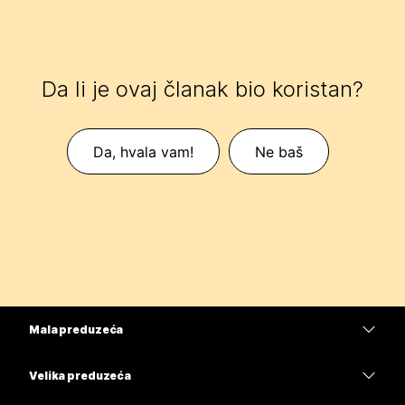
Da li je ovaj članak bio koristan?
Da, hvala vam!
Ne baš
Mala preduzeća
Cene
Velika preduzeća
Aplikacija Webex