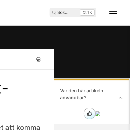
Sök
...
Ctrl K
x-
Var den här artikeln
användbar?
et att komma