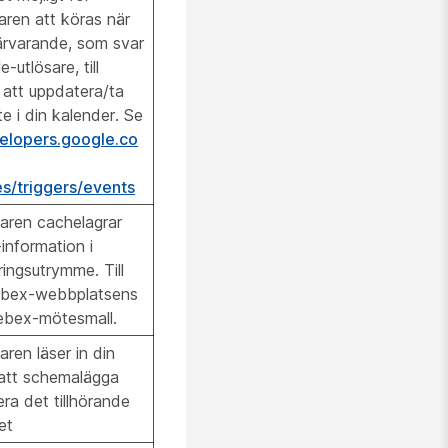
ren att köras när
närvarande, som svar
-utlösare, till
 att uppdatera/ta
e i din kalender. Se
velopers.google.co
es/triggers/events
aren cachelagrar
information i
ingsutrymme. Till
bex-webbplatsens
bex-mötesmall.
ren läser in din
 att schemalägga
era det tillhörande
et