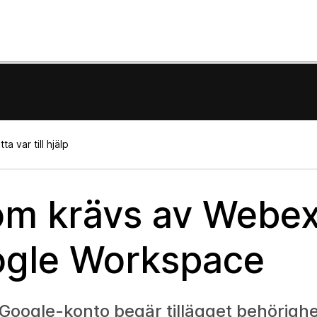
a var till hjälp
om krävs av Webe
oogle Workspace
t Google-konto begär tillägget behörigh