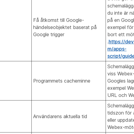
schemalägga
du inte är 
Få åtkomst till Google-
på en Google
händelseobjektet baserat på
exempel för
Google trigger
bort ett möt
.
https://de
m/apps-
script/guid
Schemalägg
viss Webex-
Programmets cacheminne
Googles lagr
exempel We
URL och We
Schemalägga
tidszon för
Användarens aktuella tid
eller uppdat
Webex-möt