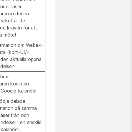
nder läser
aren in denna
 vilket är de
de kraven för att
a mötet.
nformation om Webex-
ta (kort-UI/-
 den aktuella öppna
delsen.
ebex-
ren körs i en
 Google-kalender
tödja delade
enarion på samma
läser från och
händelser i en enskild
kalender.