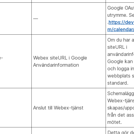
Google OAut
utrymme. S
—
.
https://de
m/calendar/
Om du har 
siteURL i
användarinf
e-
Webex siteURL i Google
Google kan 
Användarinformation
och logga i
webbplats 
standard.
Schemalägga
Webex-tjäns
Anslut till Webex-tjänst
skapas/uppd
från det as
mötet.
Detta gör de