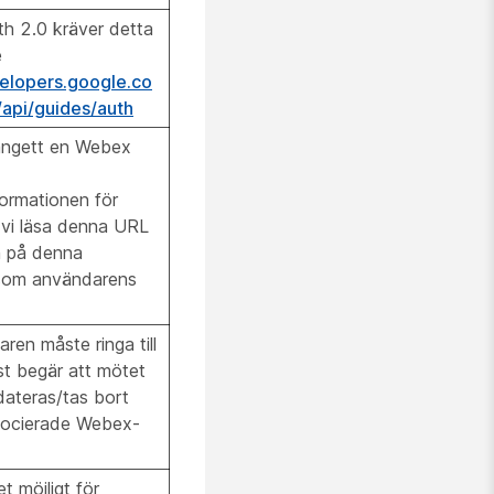
h 2.0 kräver detta
e
velopers.google.co
api/guides/auth
angett en Webex
ormationen för
vi läsa denna URL
n på denna
som användarens
ren måste ringa till
t begär att mötet
ateras/tas bort
socierade Webex-
t möjligt för