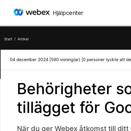
Hjälpcenter
Start
/
Artikel
04 december 2024 |
590 visning(ar) |
0 personer tyckte att dett
Behörigheter s
tillägget för G
När du ger Webex åtkomst till dit