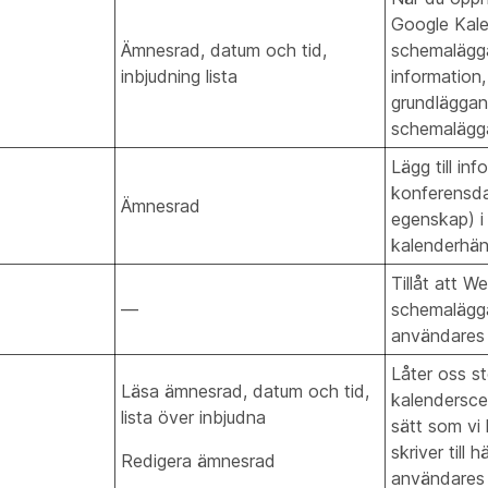
Google Kale
Ämnesrad, datum och tid,
schemalägg
inbjudning lista
information,
grundläggan
schemalägg
Lägg till i
konferensda
Ämnesrad
egenskap) i
kalenderhän
Tillåt att W
—
schemalägga
användares
Låter oss s
Läsa ämnesrad, datum och tid,
kalendersc
lista över inbjudna
sätt som vi 
skriver till 
Redigera ämnesrad
användares 