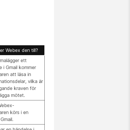
r Webex den till?
malägger ett
 i Gmail kommer
ren att läsa in
ationsdelar, vilka är
gande kraven för
ägga mötet.
 Webex-
ren körs i en
Gmail.
ar en händelse i