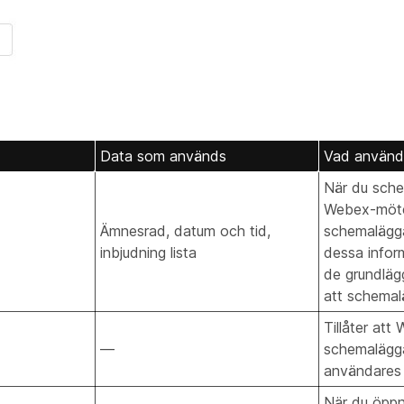
Data som används
Vad använde
När du sche
Webex-möte
Ämnesrad, datum och tid,
schemalägga
inbjudning lista
dessa inform
de grundläg
att schemal
Tillåter att
—
schemalägga
användares 
När du öppn