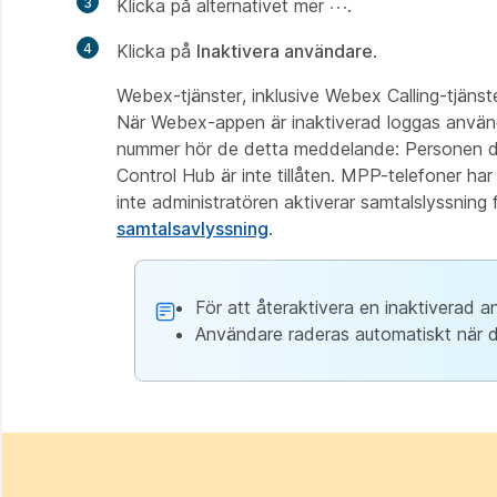
3
Klicka på alternativet mer
.
4
Klicka på
Inaktivera användare
.
Webex-tjänster, inklusive Webex Calling-tjänst
När Webex-appen är inaktiverad loggas använda
nummer hör de detta meddelande:
Personen du
Control Hub är inte tillåten. MPP-telefoner h
inte administratören aktiverar samtalslyssnin
samtalsavlyssning
.
För att återaktivera en inaktiverad 
Användare raderas automatiskt när de