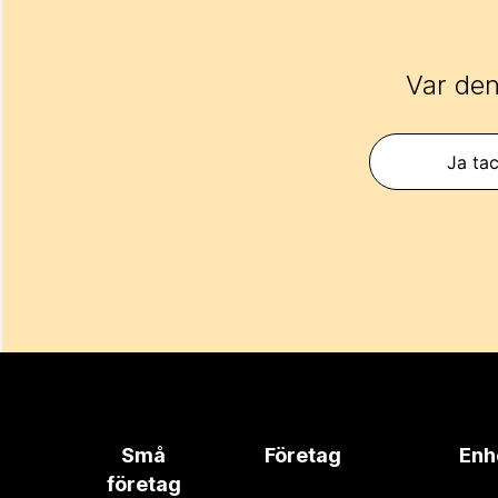
Var den
Ja tac
Små
Företag
Enh
företag