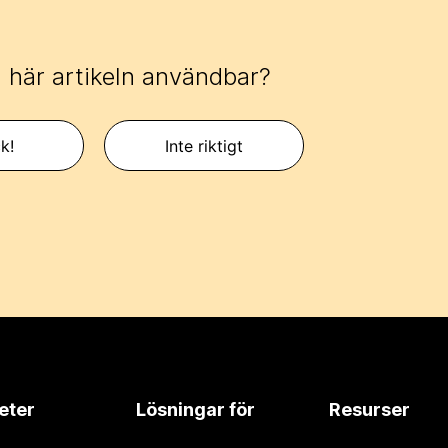
 här artikeln användbar?
k!
Inte riktigt
eter
Lösningar för
Resurser