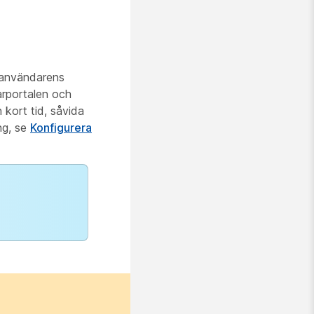
e användarens
arportalen och
 kort tid, såvida
ng, se
Konfigurera