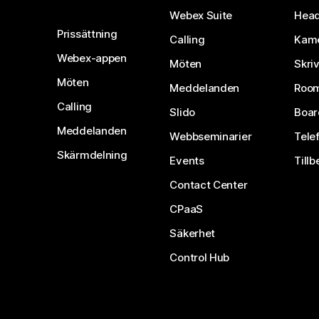
Webex Suite
Head
Prissättning
Calling
Kam
Webex-appen
Möten
Skri
Möten
Meddelanden
Room
Calling
Slido
Boar
Meddelanden
Webbseminarier
Tele
Skärmdelning
Events
Tillb
Contact Center
CPaaS
Säkerhet
Control Hub