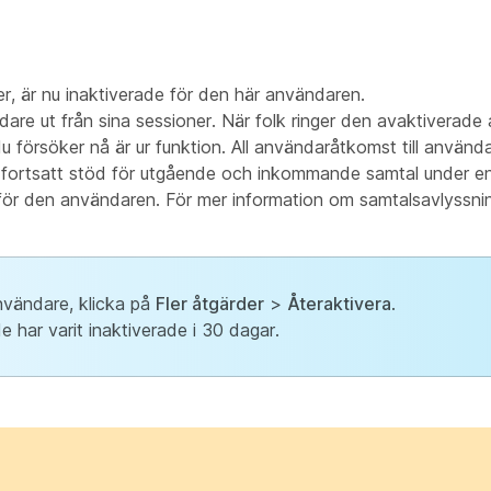
er, är nu inaktiverade för den här användaren.
re ut från sina sessioner. När folk ringer den avaktiverad
 försöker nå är ur funktion.
All användaråtkomst till använd
ar fortsatt stöd för utgående och inkommande samtal under en
g för den användaren. För mer information om samtalsavlyssni
användare, klicka på
Fler åtgärder
>
Återaktivera
.
 har varit inaktiverade i 30 dagar.