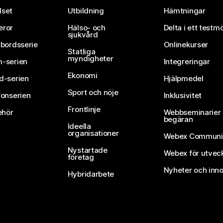
set
Utbildning
Hämtningar
eror
Hälso- och
Delta i ett testm
sjukvård
vbordsserie
Onlinekurser
Statliga
myndigheter
-serien
Integreringar
Ekonomi
d-serien
Hjälpmedel
Sport och nöje
fonserien
Inklusivitet
Frontlinje
ehör
Webbseminarier 
begäran
Ideella
organisationer
Webex Communi
Nystartade
Webex för utvec
företag
Nyheter och inno
Hybridarbete