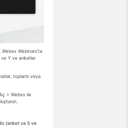
, Webex Webinars’ta
S ve Y ve anketler
matlar, toplantı veya
Aç
> Webex ile
luşturun.
do (anket ve S ve