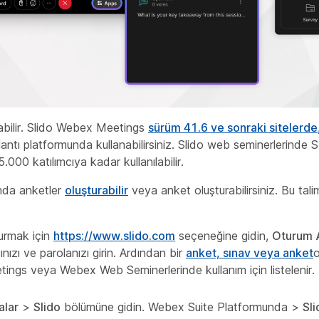
abilir. Slido Webex Meetings
sürüm 41.6 ve sonraki sitelerde
ntı platformunda kullanabilirsiniz. Slido web seminerlerinde 
5.000 katılımcıya kadar kullanılabilir.
ında anketler
oluşturabilir
veya anket oluşturabilirsiniz. Bu tali
urmak için
https://www.slido.com
seçeneğine gidin,
Oturum 
ızı ve parolanızı girin. Ardından bir
anket, sınav veya anket
o
tings veya Webex Web Seminerlerinde kullanım için listelenir.
alar
>
Slido
bölümüne gidin. Webex Suite Platformunda
>
Sli