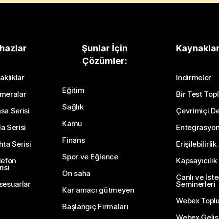
hazlar
Şunlar İçin
Kaynakla
Çözümler:
aklıklar
İndirmeler
Eğitim
meralar
Bir Test Topl
Sağlık
sa Serisi
Çevrimiçi De
Kamu
a Serisi
Entegrasyo
Finans
hta Serisi
Erişilebilirlik
Spor ve Eğlence
lefon
Kapsayıcılık
isi
Ön saha
Canlı ve İst
sesuarlar
Seminerleri
Kar amacı gütmeyen
Webex Topl
Başlangıç Firmaları
Webex Gelişti