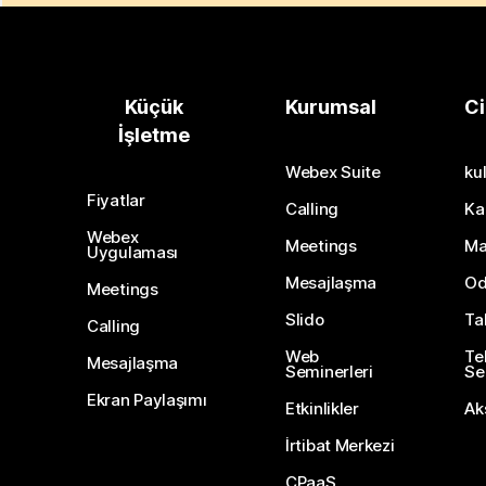
Küçük
Kurumsal
Ci
İşletme
Webex Suite
kul
Fiyatlar
Calling
Ka
Webex
Meetings
Ma
Uygulaması
Mesajlaşma
Od
Meetings
Slido
Ta
Calling
Web
Te
Mesajlaşma
Seminerleri
Ser
Ekran Paylaşımı
Etkinlikler
Ak
İrtibat Merkezi
CPaaS