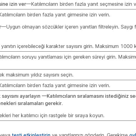
ne izin ver
—Katılımcıların birden fazla yanıt seçmesine izin v
tılımcıların birden fazla yanıt girmesine izin verin.
r
—Uygun olmayan sözcükler içeren yanıtları filtreleyin. Saygı fi
yanıtın içerebileceği karakter sayısını girin. Maksimum 1000 k
lımcıların soruyu yanıtlaması için gereken süreyi girin. Maks
rek maksimum yıldız sayısını seçin.
tılımcıların birden fazla yanıt girmesine izin verin.
 sayısını ayarlayın
—Katılımcıların sıralamasını istediğiniz s
nekleri sıralamaları gerekir.
eri her katılımcı için rastgele bir sıraya koyun.
veya
testi etkinleştirin
ve yanıtlarınızı gönderin. Gerekirse
oy