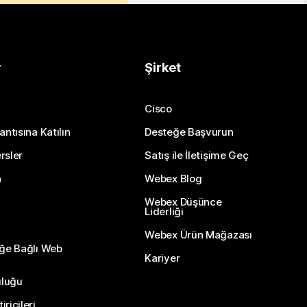
r
Şirket
Cisco
antısına Katılın
Desteğe Başvurun
rsler
Satış ile İletişime Geç
n
Webex Blog
Webex Düşünce
Liderliği
Webex Ürün Mağazası
eğe Bağlı Web
Kariyer
uluğu
ricileri