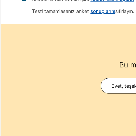
Testi tamamlasanız anket
sonuçlarını
sıfırlayın.
Bu m
Evet, teşek