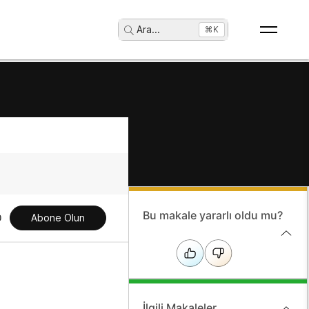
Ara
...
⌘K
Bu makale yararlı oldu mu?
Abone Olun
İlgili Makaleler