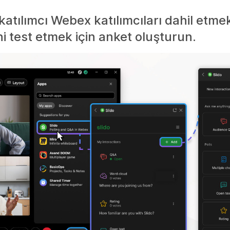
tılımcı Webex katılımcıları dahil etmek
ini test etmek için anket oluşturun.