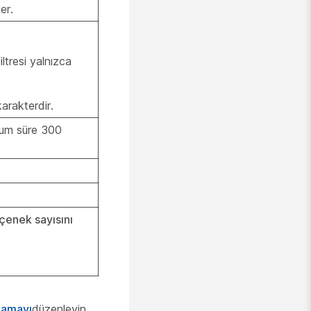
er.
ltresi yalnızca
arakterdir.
imum süre 300
eçenek sayısını
lamayı
düzenleyin.