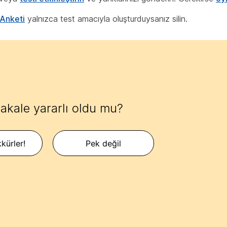
Anketi
yalnızca test amacıyla oluşturduysanız silin.
akale yararlı oldu mu?
kürler!
Pek değil