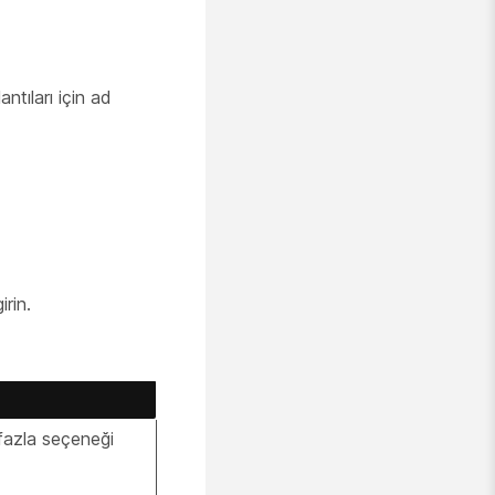
ntıları için ad
rin.
fazla seçeneği