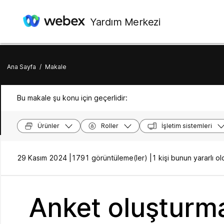
Yardım Merkezi
Ana Sayfa
/
Makale
Bu makale şu konu için geçerlidir:
Ürünler
Roller
İşletim sistemleri
29 Kasım 2024 |
1791 görüntüleme(ler) |
1 kişi bunun yararlı 
Anket oluşturma