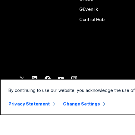
Güvenlik
Control Hub
©
2026
Cisco ve/veya bağlı kuruluşları. Tüm hakları saklıdır.
By continuing to use our website, you acknowledge the use of
Privacy Statement
Change Settings