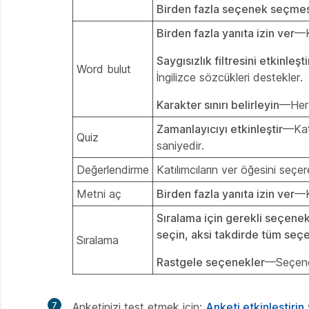
Birden fazla seçenek seçmesi
Birden fazla yanıta izin ver
—Ka
Saygısızlık filtresini etkinleşti
Word bulut
İngilizce sözcükleri destekler.
Karakter sınırı belirleyin
—Her 
Zamanlayıcıyı etkinleştir
—Katı
Quiz
saniyedir.
Değerlendirme
Katılımcıların ver öğesini seçe
Metni aç
Birden fazla yanıta izin ver
—Ka
Sıralama için gerekli seçenek
seçin, aksi takdirde tüm seçe
Sıralama
Rastgele seçenekler
—Seçenekl
7
Anketinizi test etmek için:
Anketi etkinleştirin