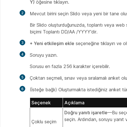
Y)
öğesine tıklayın.
2
Mevcut birini seçin Slido veya yeni bir tane olu
Bir Slido oluşturduğunuzda, toplantı veya web se
biçimi
Toplantı
DD
/
AA /
YYYY
'dir.
3
+ Yeni etkileşim ekle
seçeneğine tıklayın ve ol
4
Soruyu yazın.
Sorusu en fazla 256 karakter içerebilir.
5
Çoktan seçmeli, sınav veya sıralamalı anket oluşt
6
(İsteğe bağlı) Oluşturmakta istediğiniz anket türü
Seçenek
Açıklama
Doğru yanıtı işaretle
—Bu seçen
seçin. Ardından, soruyu yanıt v
Çoklu seçim