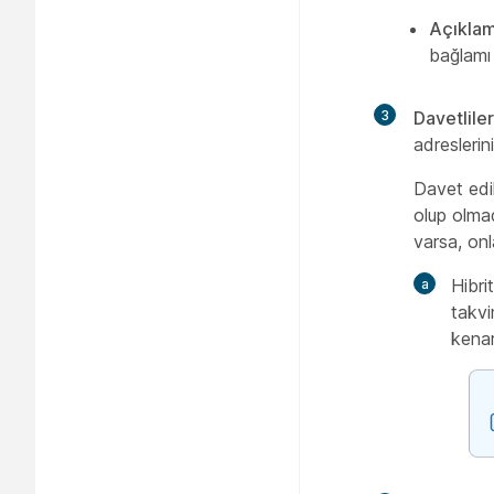
Açıkla
bağlamı 
3
Davetliler
adreslerini
Davet edil
olup olmad
varsa, onl
Hibri
takvi
kenar