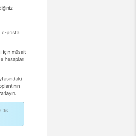
diğiniz
n e-posta
i için müsait
de hesapları
ayfasındaki
plantının
arlayın.
itlik