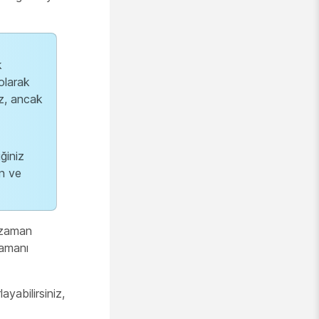
k
olarak
iz, ancak
ğiniz
an ve
ı zaman
zamanı
ayabilirsiniz,