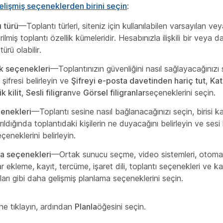
elişmiş seçeneklerden birini seçin
:
ı türü
—Toplantı türleri, siteniz için kullanılabilen varsayılan ve
irilmiş toplantı özellik kümeleridir. Hesabınızla ilişkili bir veya 
türü olabilir.
k seçenekleri
—Toplantınızın güvenliğini nasıl sağlayacağınızı 
 şifresi belirleyin ve
Şifreyi e-posta davetinden hariç tut
,
Kat
 kilit
,
Sesli filigran
ve
Görsel filigranlar
seçeneklerini seçin.
enekleri
—Toplantı sesine nasıl bağlanacağınızı seçin, birisi ka
ıldığında toplantıdaki kişilerin ne duyacağını belirleyin ve se
eneklerini belirleyin.
a seçenekleri
—Ortak sunucu seçme, video sistemleri, otomati
r ekleme, kayıt, tercüme, işaret dili, toplantı seçenekleri ve kat
kları gibi daha gelişmiş planlama seçeneklerini seçin.
ne tıklayın, ardından
Planla
öğesini seçin.