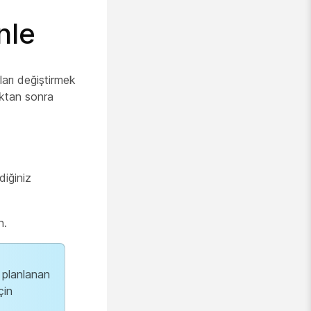
nle
ları değiştirmek
tıktan sonra
diğiniz
n.
 planlanan
çin