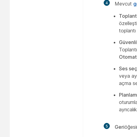
4
Mevcut
g
Toplant
özelleşt
toplantı 
Güvenli
Toplantı
Otomatik
Ses seç
veya ayr
açma seç
Planlam
oturumla
ayrıcalı
5
Geri
öğesi