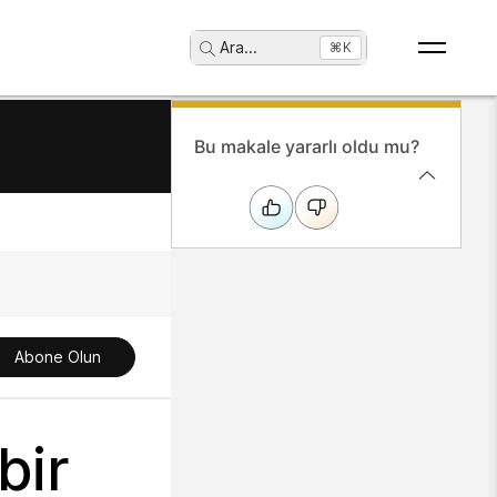
Ara
...
⌘K
Bu makale yararlı oldu mu?
Abone Olun
bir