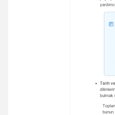
yardımcı
Tarih v
dilimler
bulmak 
Toplant
bunun 