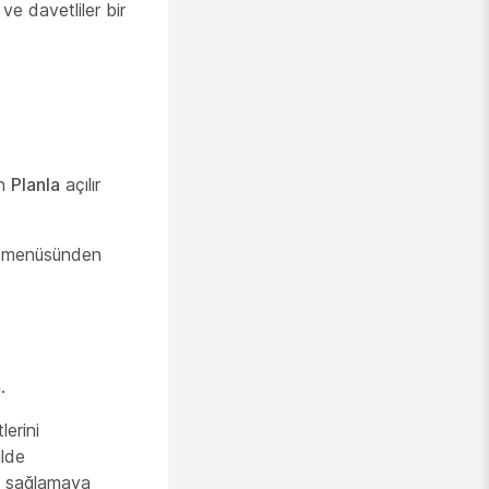
 ve davetliler bir
an
Planla
açılır
r menüsünden
.
erini
ilde
nı sağlamaya