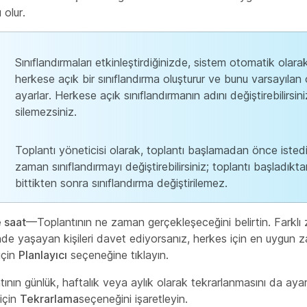
 olur.
Sınıflandırmaları etkinleştirdiğinizde, sistem otomatik olara
herkese açık bir sınıflandırma oluşturur ve bunu varsayılan 
ayarlar. Herkese açık sınıflandırmanın adını değiştirebilirsin
silemezsiniz.
Toplantı yöneticisi olarak, toplantı başlamadan önce istedi
zaman sınıflandırmayı değiştirebilirsiniz; toplantı başladıkt
bittikten sonra sınıflandırma değiştirilemez.
e saat
—Toplantının ne zaman gerçekleşeceğini belirtin. Farkl
inde yaşayan kişileri davet ediyorsanız, herkes için en uygun 
için
Planlayıcı
seçeneğine tıklayın.
ının günlük, haftalık veya aylık olarak tekrarlanmasını da ayarl
için
Tekrarlama
seçeneğini işaretleyin.