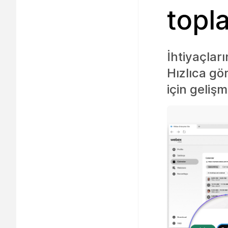
topla
İhtiyaçlar
Hızlıca gö
için gelişm