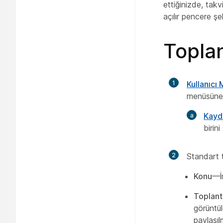
ettiğinizde, takv
açılır pencere şe
Toplan
1
Kullanıcı
menüsüne 
Kayde
birini
2
Standart to
Konu
—İn
Toplant
görüntül
paylaşıl