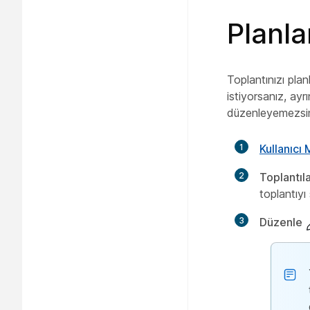
Planla
Toplantınızı plan
istiyorsanız, ayr
düzenleyemezsin
1
Kullanıcı
2
Toplantıl
toplantıyı
3
Düzenle