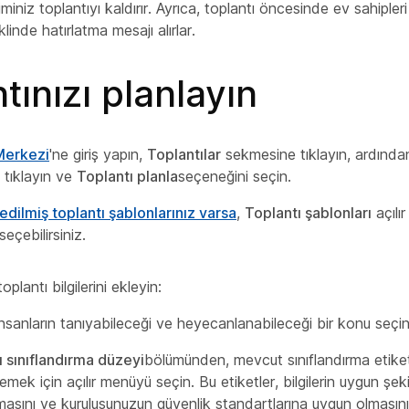
iminiz toplantıyı kaldırır. Ayrıca, toplantı öncesinde ev sahipleri
klinde hatırlatma mesajı alırlar.
tınızı planlayın
 Merkezi
'ne giriş yapın,
Toplantılar
sekmesine tıklayın, ardınd
tıklayın ve
Toplantı planla
seçeneğini seçin.
dilmiş toplantı şablonlarınız varsa
,
Toplantı şablonları
açılı
 seçebilirsiniz.
plantı bilgilerini ekleyin:
sanların tanıyabileceği ve heyecanlanabileceği bir konu seçin
ı sınıflandırma düzeyi
bölümünden, mevcut sınıflandırma etiketl
emek için açılır menüyü seçin. Bu etiketler, bilgilerin uygun şek
masını ve kuruluşunuzun güvenlik standartlarına uygun olması