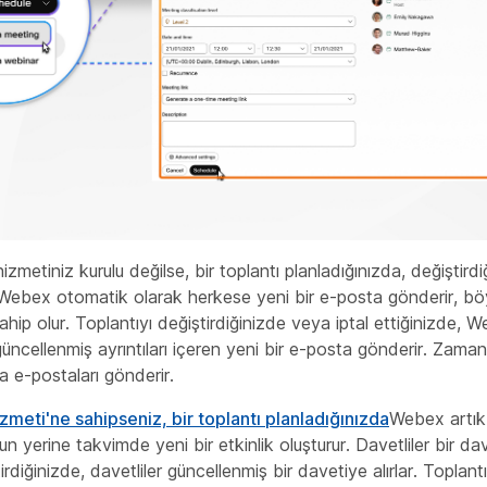
izmetiniz kurulu değilse, bir toplantı planladığınızda, değiştird
e Webex otomatik olarak herkese yeni bir e-posta gönderir, b
sahip olur. Toplantıyı değiştirdiğinizde veya iptal ettiğinizde,
üncellenmiş ayrıntıları içeren yeni bir e-posta gönderir. Zaman
 e-postaları gönderir.
zmeti'ne sahipseniz, bir toplantı planladığınızda
Webex artık
yerine takvimde yeni bir etkinlik oluşturur. Davetliler bir dave
irdiğinizde, davetliler güncellenmiş bir davetiye alırlar. Toplantı