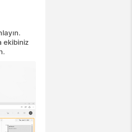
nlayın.
 ekibiniz
n.