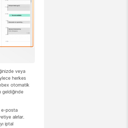
iğinizde veya
öylece herkes
 Webex otomatik
ı geldiğinde
 e-posta
tiye alırlar.
yı iptal