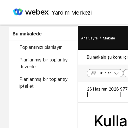
Yardım Merkezi
Bu makalede
Ana Sayfa
/
Makale
Toplantınızı planlayın
Bu makale şu konu için
Planlanmış bir toplantıyı
düzenle
Ürünler
Planlanmış bir toplantıyı
iptal et
26 Haziran 2026
977
|
|
Kull