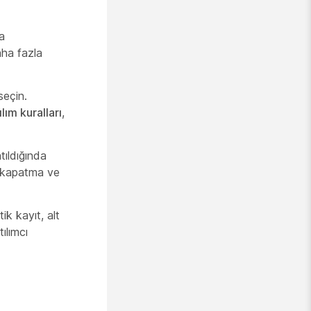
ya
daha fazla
seçin.
ılım kuralları
,
tıldığında
si kapatma ve
k kayıt, alt
ılımcı