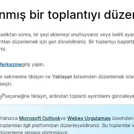
nmış bir toplantıyı düze
ladıktan sonra, bir şeyi eklemeyi unuttuysanız veya belirli ayar
ıntıları düzenlemek için geri dönebilirsiniz. Bir toplantıyı başlat
iz.
 Merkezine
giriş yapın.
ar
sekmesine tıklayın ve
Yaklaşan
listesinden düzenlemek iste
 seçin.
seçeneğine tıklayın, ardından toplantı ayrıntılarını güncelleyi
Yalnızca
Microsoft Outlook
ve
Webex Uygulaması
üzerinden
toplantıları ilgili platformdan düzenleyebilirsiniz. Bu toplantılar i
düzenleme simgesi görünmüyor.