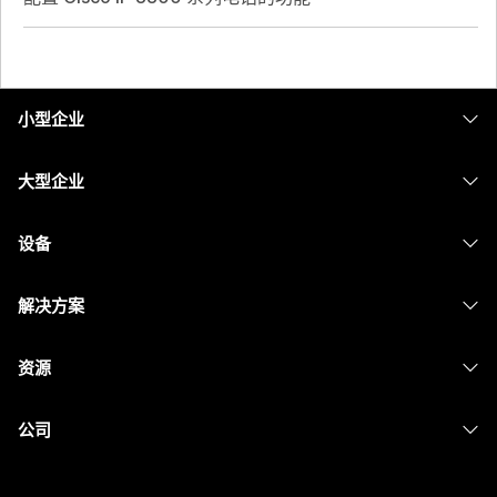
小型企业
定价
大型企业
Webex 应用程序
Webex Suite
设备
Meetings
Calling
头戴式耳机
Calling
解决方案
Meetings
摄像头
消息传递
教育
消息传递
资源
Desk 系列
屏幕共享
医疗保健
Slido
下载
Room 系列
公司
政府
Webinars
加入测试会议
Board 系列
Cisco
财务
Events
在线课程