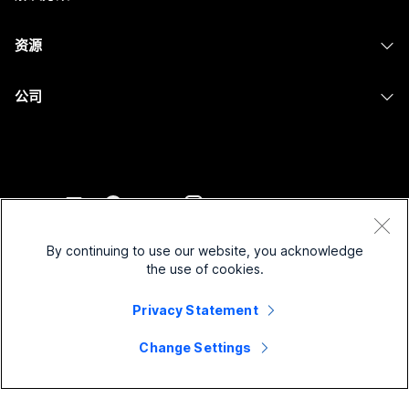
摄像头
消息传递
教育
消息传递
资源
Desk 系列
屏幕共享
医疗保健
Slido
下载
Room 系列
公司
政府
Webinars
加入测试会议
Board 系列
Cisco
财务
Events
在线课程
Phone 系列
联系技术支持
体育与娱乐
Contact Center
集成
配件
联系销售
一线员工
CPaaS
辅助功能
条款和条件
Webex Blog
非营利组织
安全性
By continuing to use our website, you acknowledge
包容性
隐私权声明
the use of cookies.
Webex 思想领导力
新兴公司
Control Hub
Cookie
直播和点播网络研讨会
Privacy Statement
Webex 商店
商标
混合式工作
Webex 社区
©
2026
Cisco 和/或其附属公司。保留所有权利。
职业
Change Settings
Webex 开发人员
新闻和创新