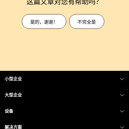
这篇文章对您有帮助吗？
是的，谢谢！
不完全是
小型企业
定价
大型企业
Webex 应用程序
Webex Suite
设备
Meetings
Calling
头戴式耳机
Calling
解决方案
Meetings