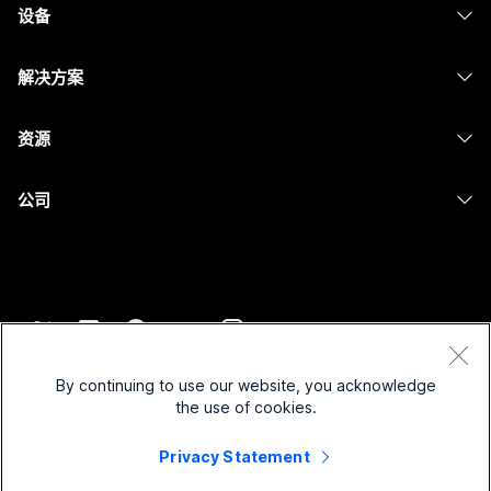
设备
Meetings
Calling
头戴式耳机
Calling
解决方案
Meetings
摄像头
消息传递
教育
消息传递
资源
Desk 系列
屏幕共享
医疗保健
Slido
下载
Room 系列
公司
政府
Webinars
加入测试会议
Board 系列
Cisco
财务
Events
在线课程
Phone 系列
联系技术支持
体育与娱乐
Contact Center
集成
配件
联系销售
一线员工
CPaaS
辅助功能
条款和条件
Webex Blog
非营利组织
安全性
By continuing to use our website, you acknowledge
包容性
隐私权声明
the use of cookies.
Webex 思想领导力
新兴公司
Control Hub
Cookie
直播和点播网络研讨会
Webex 商店
Privacy Statement
商标
混合式工作
Webex 社区
©
2026
Cisco 和/或其附属公司。保留所有权利。