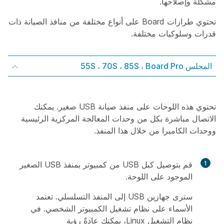
مشكلة وإصلاحها.
تحتوي طرازات Board على أنواع مختلفة من منافذ الصيانة ذات
قدرات وسلوكيات مختلفة.
المجلس 55S ، 70S ، 85S ، Board Pro
تحتوي هذه اللوحات على منفذ صيانة USB صغير. يمكنك
الاتصال مباشرة بكل من وحدات المعالجة المركزية الرئيسية
ووحدات الكاميرا من خلال هذا المنفذ.
1
قم بتوصيل كبل USB من كمبيوتر بمنفذ USB الصغير
الموجود على اللوحة.
سترى جهازين USB إلى المنفذ التسلسلي. تعتمد
الأسماء على نظام تشغيل الكمبيوتر الشخصي. في
نظام التشغيل Linux، يمكنك عادةً رؤية