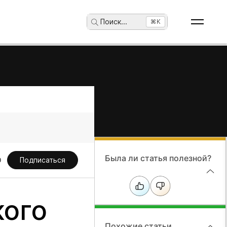
Поиск
...
⌘K
Была ли статья полезной?
Подписаться
кого
Похожие статьи