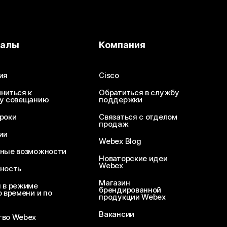
иалы
Компания
ия
Cisco
ниться к
Обратиться в службу
у совещанию
поддержки
роки
Связаться с отделом
продаж
ии
Webex Blog
ные возможности
Новаторские идеи
Webex
ность
Магазин
 в режиме
брендированной
 времени и по
продукции Webex
Вакансии
во Webex