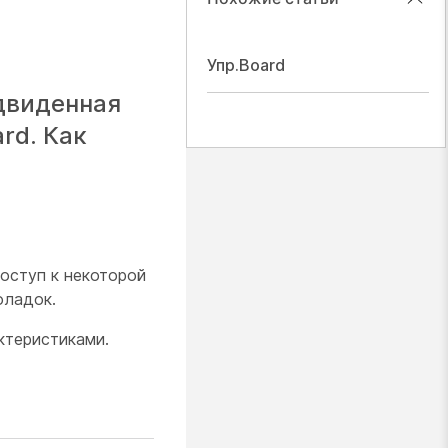
Упр.Board
едвиденная
rd. Как
оступ к некоторой
оладок.
ктеристиками.