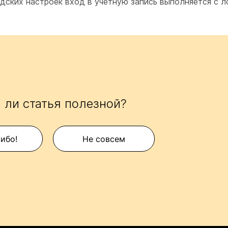
одских настроек вход в учетную запись выполняется с 
 ли статья полезной?
сибо!
Не совсем