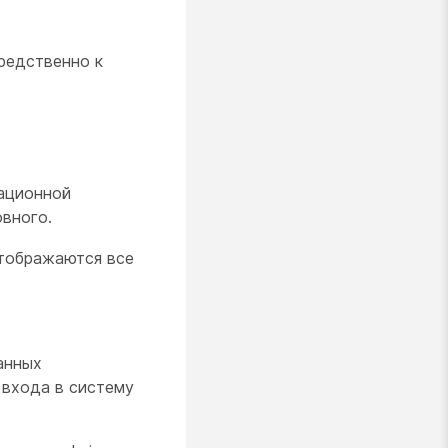
редственно к
рационной
вного.
отображаются все
анных
 входа в систему