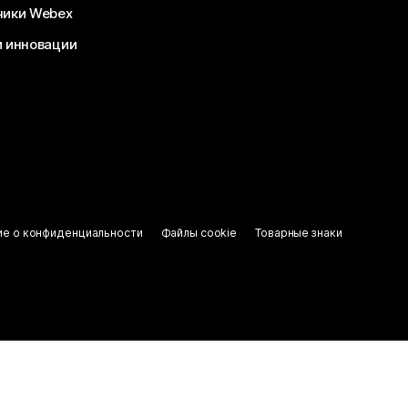
чики Webex
и инновации
ие о конфиденциальности
Файлы cookie
Товарные знаки