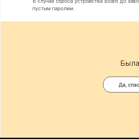
В случае сброса устройства Board до зав
пустым паролем.
Была
Да, спа