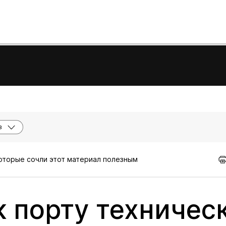
в
которые сочли этот материал полезным
 порту техничес