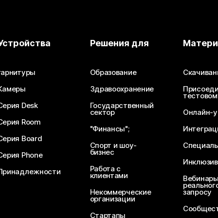
Устройства
Решения для
Матер
гарнитуры
Образование
Скачиван
Камеры
Здравоохранение
Присоеди
тестовом
Серия Desk
Государственный
сектор
Онлайн-у
Серия Room
"Финансы";
Интеграц
Серия Board
Спорт и шоу-
Специаль
бизнес
Серия Phone
Инклюзив
Работа с
Принадлежности
клиентами
Вебинары
реального
Некоммерческие
запросу
организации
Сообщест
Стартапы