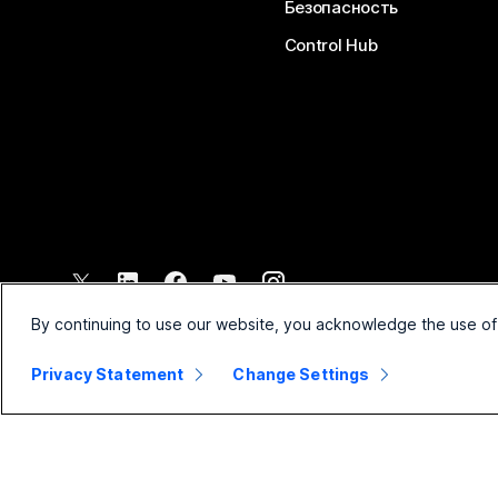
Безопасность
Control Hub
©
2026
Cisco и/или филиалы компании. Все права защищены.
By continuing to use our website, you acknowledge the use of
Privacy Statement
Change Settings