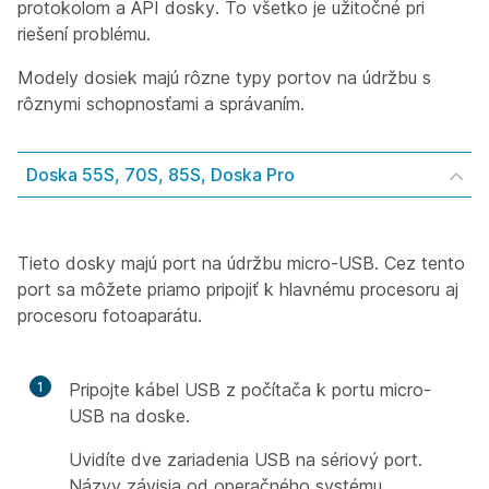
protokolom a API dosky. To všetko je užitočné pri
riešení problému.
Modely dosiek majú rôzne typy portov na údržbu s
rôznymi schopnosťami a správaním.
Doska 55S, 70S, 85S, Doska Pro
Tieto dosky majú port na údržbu micro-USB. Cez tento
port sa môžete priamo pripojiť k hlavnému procesoru aj
procesoru fotoaparátu.
1
Pripojte kábel USB z počítača k portu micro-
USB na doske.
Uvidíte dve zariadenia USB na sériový port.
Názvy závisia od operačného systému