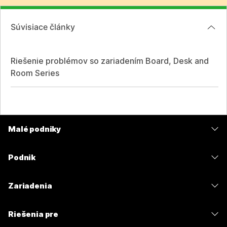
Súvisiace články
Riešenie problémov so zariadením Board, Desk and
Room Series
Malé podniky
Ceny
Podnik
Aplikácia Webex
Webex Suite
Zariadenia
Meetings
Calling
Náhlavné súpravy
Calling
Riešenia pre
Meetings
Kamery