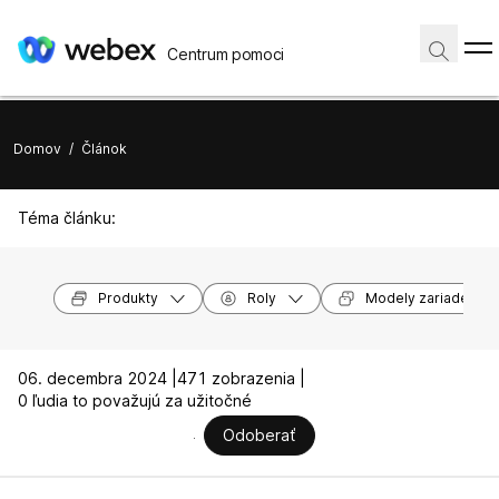
Centrum pomoci
Domov
/
Článok
Téma článku:
Produkty
Roly
Modely zariadení
06. decembra 2024 |
471 zobrazenia |
0 ľudia to považujú za užitočné
Odoberať