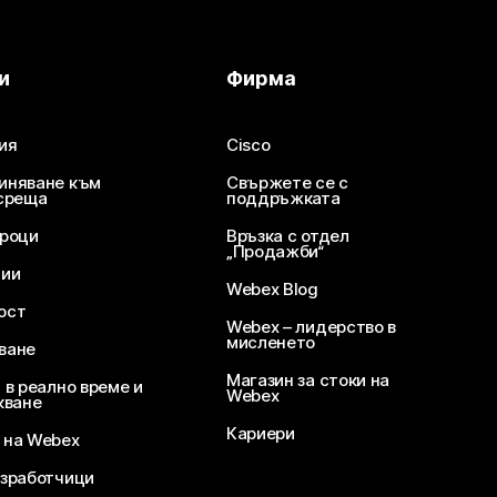
и
Фирма
ия
Cisco
иняване към
Свържете се с
среща
поддръжката
уроци
Връзка с отдел
„Продажби“
ции
Webex Blog
ост
Webex – лидерство в
мисленето
ване
Магазин за стоки на
 в реално време и
Webex
кване
Кариери
 на Webex
зработчици