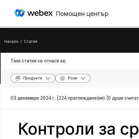
Помощен център
Начало
/
Статия
Тази статия се отнася за:
Продукти
Роли
03 декември 2024 г. |
224 преглеждане(ия) |
0 души считат
Контроли за с