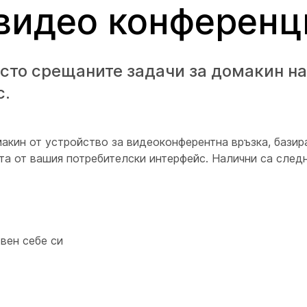
 видео конференц
сто срещаните задачи за домакин на
с.
акин от устройство за видеоконферентна връзка, базир
та от вашия потребителски интерфейс. Налични са следн
свен себе си