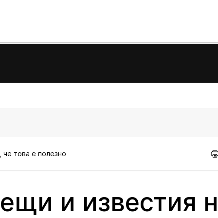
, че това е полезно
рещи и известия 