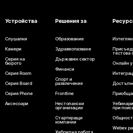
Устройства
Решения за
Ресурс
Слушалки
Образование
Изтеглян
Камери
Здравеопазване
Присъед
тестова 
Серия на
Държавен сектор
бюрото
Онлайн 
Финанси
Серия Room
Интегра
Спорт и
Серия Board
развлечения
Достъпн
Серия Phone
Frontline
Приобща
Аксесоари
Нестопански
Уебинари
организации
при поис
Стартиращи
Общност
компании
Webex ра
Хибридна работа