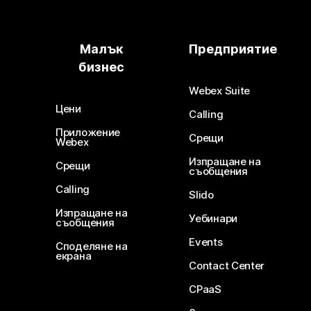
Малък
Предприятие
бизнес
Webex Suite
Цени
Calling
Приложение
Срещи
Webex
Изпращане на
Срещи
съобщения
Calling
Slido
Изпращане на
Уебинари
съобщения
Events
Споделяне на
екрана
Contact Center
CPaaS