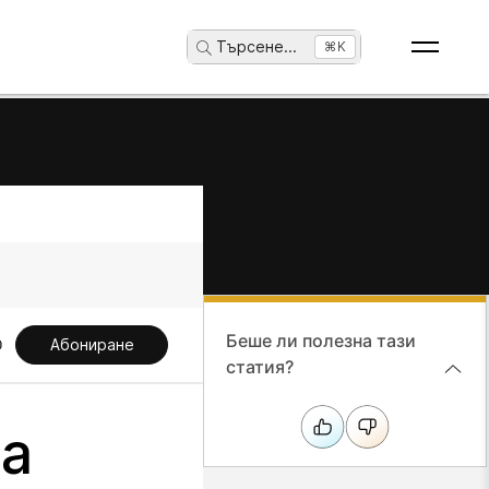
Търсене
...
⌘K
Беше ли полезна тази
Абониране
статия?
на