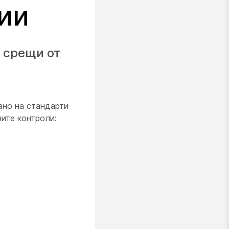
ии
 срещи от
ано на стандарти
ите контроли: